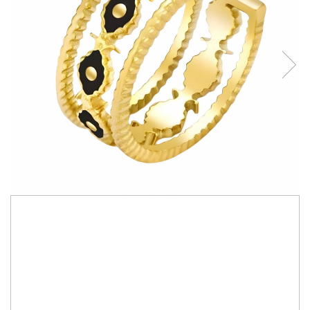
180,00 RON
Inel Alexis Collection ALX87596 placat cu aur 18K
Made with love in Thailand
IN STOC
Durata de livrare:
2-15 zile