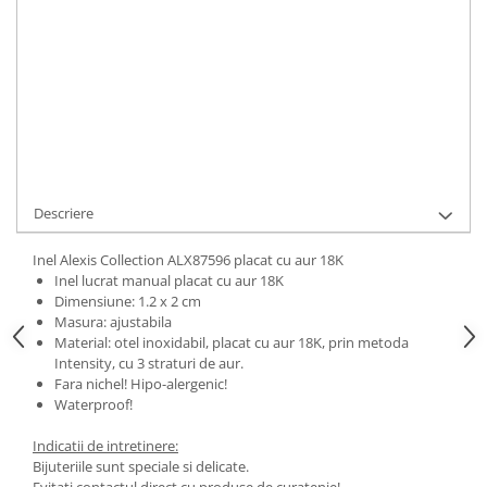
ADAUGA IN COS
Cod Produs:
ALX87596
Ai nevoie de ajutor?
0744217605
Cere informatii
Descriere
Inel Alexis Collection ALX87596 placat cu aur 18K
Inel lucrat manual placat cu aur 18K
Dimensiune: 1.2 x 2 cm
Masura: ajustabila
Material: otel inoxidabil, placat cu aur 18K, prin metoda
Intensity, cu 3 straturi de aur.
Fara nichel! Hipo-alergenic!
Waterproof!
Indicatii de intretinere:
Bijuteriile sunt speciale si delicate.
Evitati contactul direct cu produse de curatenie!