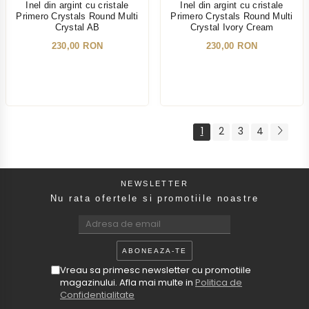
Inel din argint cu cristale
Inel din argint cu cristale
Primero Crystals Round Multi
Primero Crystals Round Multi
Crystal AB
Crystal Ivory Cream
230,00 RON
230,00 RON
1
2
3
4
NEWSLETTER
Nu rata ofertele si promotiile noastre
Vreau sa primesc newsletter cu promotiile
magazinului. Afla mai multe in
Politica de
Confidentialitate