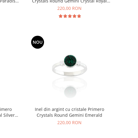
 Paradise
Crystals Round Gemini Crystal Royal
Green
220,00 RON
NOU
rimero
Inel din argint cu cristale Primero
l Silver
Crystals Round Gemini Emerald
220,00 RON