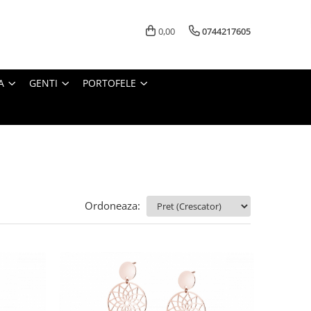
0,00
0744217605
A
GENTI
PORTOFELE
Ordoneaza: