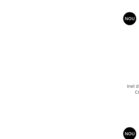
NOU
Inel 
C
NOU