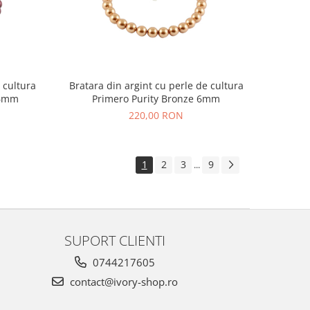
 cultura
Bratara din argint cu perle de cultura
 6mm
Primero Purity Bronze 6mm
220,00 RON
1
2
3
9
...
SUPORT CLIENTI
0744217605
contact@ivory-shop.ro