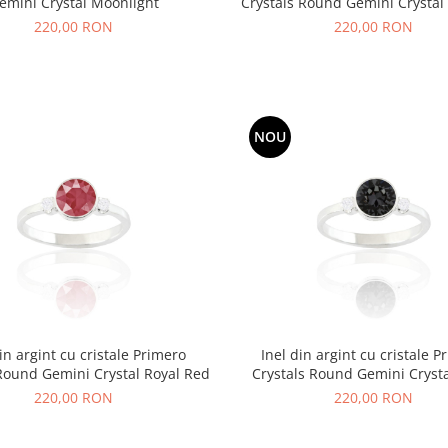
emini Crystal Moonlight
Crystals Round Gemini Crystal
Shine
220,00 RON
220,00 RON
NOU
din argint cu cristale Primero
Inel din argint cu cristale P
 Round Gemini Crystal Royal Red
Crystals Round Gemini Crysta
Night
220,00 RON
220,00 RON