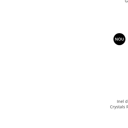
G
NOU
Inel 
Crystals