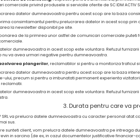
i comerciale privind produsele si serviciile oferite de SC IDM ACTIV SRL
lucrarea datelor dumneavoastra pentru acest scop are la baza consi
prima consimtamantul pentru prelucrarea datelor in acest scop prin 
rea la newsletter disponibil pe site.
onarea de la primirea unor astfel de comunicari comerciale puteti fol
comerciale.
atelor dumneavoastra in acest scop este voluntara. Refuzul furniza
op nu va avea urmari negative pentru dumneavoastra.
ezolvarea plangerilor
, reclamatiilor si pentru a monitoriza traficu
lucrarea datelor dumneavoastra pentru acest scop are la baza interes
e-ului, precum si pentru a imbunatati permanent experienta vizitatorilor
 reclamatii.
atelor dumneavoastra in acest scop este voluntara. Refuzul furnizari
tra.
3. Durata pentru care va p
 SRL va prelucra datele dumneavoastra cu caracter personal atat ca
mai sus.
care sunteti client, vom prelucra datele dumneavoastra pe intreaga dura
revin in sarcina (de ex, in cazul documentelor justificative financiar