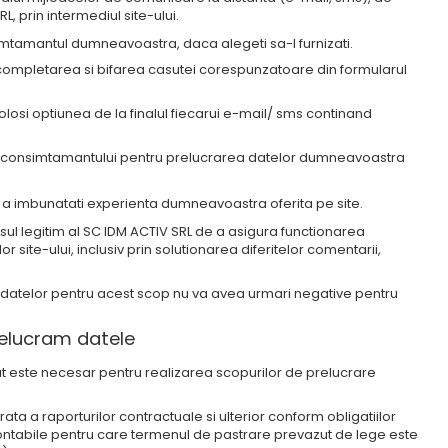
, prin intermediul site-ului.
mtamantul dumneavoastra, daca alegeti sa-l furnizati.
completarea si bifarea casutei corespunzatoare din formularul
osi optiunea de la finalul fiecarui e-mail/ sms continand
rii consimtamantului pentru prelucrarea datelor dumneavoastra
l si a imbunatati experienta dumneavoastra oferita pe site.
ul legitim al SC IDM ACTIV SRL de a asigura functionarea
 site-ului, inclusiv prin solutionarea diferitelor comentarii,
i datelor pentru acest scop nu va avea urmari negative pentru
relucram datele
t este necesar pentru realizarea scopurilor de prelucrare
ta a raporturilor contractuale si ulterior conform obligatiilor
-contabile pentru care termenul de pastrare prevazut de lege este