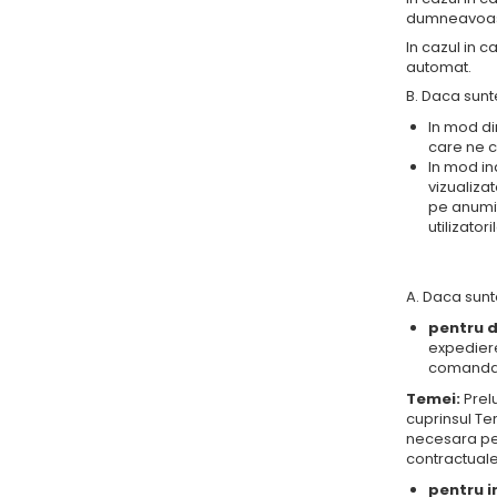
dumneavoastr
In cazul in c
automat.
B. Daca sunte
In mod dir
care ne c
In mod ind
vizualizat
pe anumit
utilizatori
A. Daca sunt
pentru d
expediere
comandat
Temei:
Prelu
cuprinsul Te
necesara pen
contractuale
pentru i