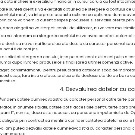
la data incheierii exercitiului financiar in cursul caruia au fost intocmite
n care sunteti client si va exercitati optiunea de stergere a contului de
e contului meu", va interpreta aceasta actiune ca optiunea dumneav
in care va tinem la curent despre produsele si serviciile oferite prin 
, daca alegeti sa va stergeti contul de utilizator, nu va vom mai trimi
m sa va informam ca stergerea contului nu va avea ca efect automat
are doriti sa nu va mai fie prelucrate datele cu caracter personal sau 
punctul 6 de mai jos.
are solicitati stergerea contului, insa pe acel cont exista cel putin o
 numai dupa livrarea produselor si finalizarea ultimei comenzi active.
ageti consimtamantul pentru prelucrarea datelor in scop de marketi
acest scop, fara insa a afecta prelucrarile desfasurate de pe baza
cestuia.
4. Dezvaluirea datelor cu c
/vindem datele dumneavoastra cu caracter personal catre terte part
ator, in anumite situatii, datele pot fi accesibile pentru terte parti pr
panii IT, numite, daca este necesar, ca persoane imputernicite de O
 obligate prin contract sa mentina confidentialitatea datelor si sa le 
 am putea dezvalui datele dumneavoastra cu caracter personal catre
iv enumerate: