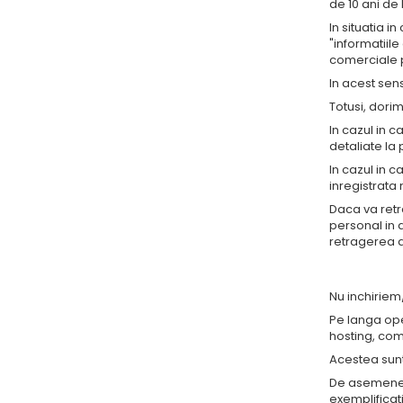
de 10 ani de 
In situatia i
"informatiil
comerciale pr
In acest sens
Totusi, dori
In cazul in c
detaliate la 
In cazul in c
inregistrata
Daca va retr
personal in 
retragerea a
Nu inchiriem
Pe langa oper
hosting, com
Acestea sunt
De asemenea,
exemplificat