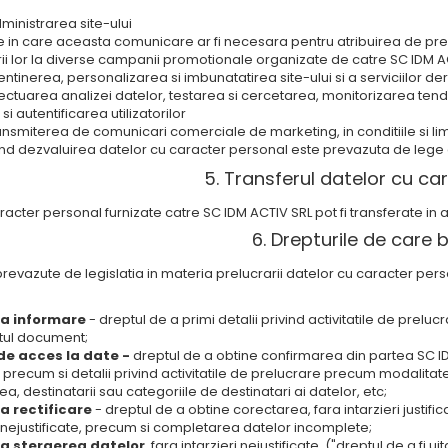
ministrarea site-ului
iile in care aceasta comunicare ar fi necesara pentru atribuirea de pre
rii lor la diverse campanii promotionale organizate de catre SC IDM ACT
ntinerea, personalizarea si imbunatatirea site-ului si a serviciilor deru
ectuarea analizei datelor, testarea si cercetarea, monitorizarea tendint
si autentificarea utilizatorilor
ansmiterea de comunicari comerciale de marketing, in conditiile si li
nd dezvaluirea datelor cu caracter personal este prevazuta de lege 
5. Transferul datelor cu ca
racter personal furnizate catre SC IDM ACTIV SRL pot fi transferate i
6. Drepturile de care b
 prevazute de legislatia in materia prelucrarii datelor cu caracter per
la informare
- dreptul de a primi detalii privind activitatile de prel
tul document;
de acces la date -
dreptul de a obtine confirmarea din partea SC ID
 precum si detalii privind activitatile de prelucrare precum modalitat
a, destinatarii sau categoriile de destinatari ai datelor, etc;
la rectificare
- dreptul de a obtine corectarea, fara intarzieri justif
nejustificate, precum si completarea datelor incomplete;
la stergerea datelor
, fara intarzieri nejustificate, ("dreptul de a fi u