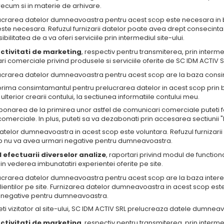
precum si in materie de arhivare.
lucrarea datelor dumneavoastra pentru acest scop este necesara in b
ste necesara. Refuzul furnizarii datelor poate avea drept consecinta im
ibilitatea de a va oferi serviciile prin intermediul site-ului.
ctivitati de marketing
, respectiv pentru transmiterea, prin inter
i comerciale privind produsele si serviciile oferite de SC IDM ACTIV SRL
lucrarea datelor dumneavoastra pentru acest scop are la baza consi
prima consimtamantul pentru prelucrarea datelor in acest scop prin 
 ulterior crearii contului, la sectiunea informatiile contului meu.
onarea de la primirea unor astfel de comunicari comerciale puteti fol
omerciale. In plus, puteti sa va dezabonati prin accesarea sectiunii "I
atelor dumneavoastra in acest scop este voluntara. Refuzul furniza
op nu va avea urmari negative pentru dumneavoastra.
l efectuarii diverselor analize
, raportari privind modul de functiona
 in vederea imbunatatiri experientei oferite pe site.
lucrarea datelor dumneavoastra pentru acest scop are la baza intere
lientilor pe site. Furnizarea datelor dumneavoastra in acest scop este
 negative pentru dumneavoastra.
eti vizitator al site-ului, SC IDM ACTIV SRL prelucreaza datele dumnea
ctivitati de marketing
, respectiv pentru transmiterea, prin interm