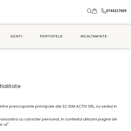
0744217605
GENTI
PORTOFELE
INCALTAMINTE
tialitate
tre preocuparile principale ale SC IDM ACTIV SRL, cu sediul in
oastra cu caracter personal, in contextul utilizarii paginii de
e-ul".