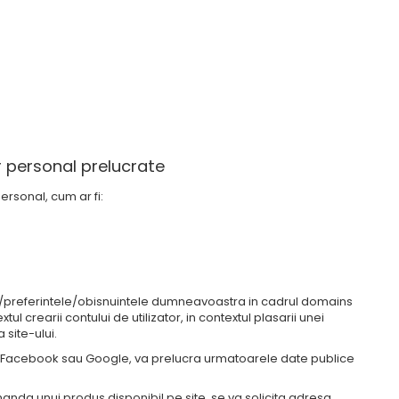
r personal prelucrate
ersonal, cum ar fi:
ul/preferintele/obisnuintele dumneavoastra in cadrul domains
ul crearii contului de utilizator, in contextul plasarii unei
 site-ului.
 de Facebook sau Google, va prelucra urmatoarele date publice
omanda unui produs disponibil pe site, se va solicita adresa