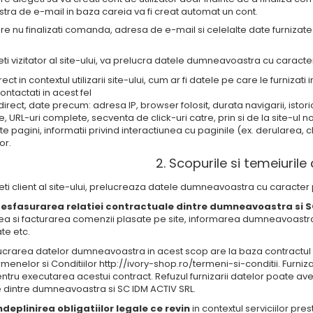
a de e-mail in baza careia va fi creat automat un cont.
are nu finalizati comanda, adresa de e-mail si celelalte date furnizate n
ti vizitator al site-ului, va prelucra datele dumneavoastra cu caracter
ect in contextul utilizarii site-ului, cum ar fi datele pe care le furnizati
ontactati in acest fel
irect, date precum: adresa IP, browser folosit, durata navigarii, istori
e, URL-uri complete, secventa de click-uri catre, prin si de la site-ul n
e pagini, informatii privind interactiunea cu paginile (ex. derularea,
lor.
2. Scopurile si temeiurile 
eti client al site-ului, prelucreaza datele dumneavoastra cu caracter 
esfasurarea relatiei contractuale dintre dumneavoastra si S
a si facturarea comenzii plasate pe site, informarea dumneavoastra
e etc.
crarea datelor dumneavoastra in acest scop are la baza contractul in
rmenelor si Conditiilor http://ivory-shop.ro/termeni-si-conditii. Fur
tru executarea acestui contract. Refuzul furnizarii datelor poate avea
 dintre dumneavoastra si SC IDM ACTIV SRL.
ndeplinirea obligatiilor legale ce revin
in contextul serviciilor pres