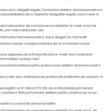
aza unor obligatii legale. Furnizarea datelor dumneavoastra in
posibilitatea de a respecta obligatiile legale care ii revin si
mediul mijloacelor de comunicare la distanta (e-mail, sms) de
, prin intermediul site-ului.
mtamantul dumneavoastra, daca alegeti sa-l furnizati.
bifarea casutei corespunzatoare de la momentul crearii
osi optiunea de la finalul fiecarui e-mail/ sms continand
nformatiile contului meu".
rii consimtamantului pentru prelucrarea datelor dumneavoastra
re a site-ului, realizarea de profiluri de preferinte de consum, in
sul legitim al SC IDM ACTIV SRL de a imbunatati permanent
 voluntara. Refuzul furnizarii datelor pentru acest scop nu va
voastra cu caracter personal astfel:
ediul mijloacelor de comunicare la distanta (e-mail, sms), de