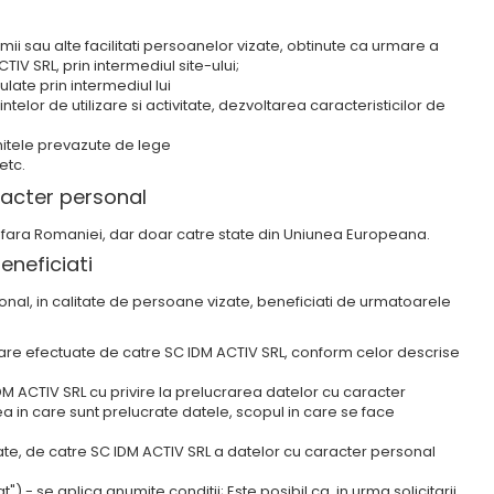
mii sau alte facilitati persoanelor vizate, obtinute ca urmare a
IV SRL, prin intermediul site-ului;
late prin intermediul lui
elor de utilizare si activitate, dezvoltarea caracteristicilor de
mitele prevazute de lege
etc.
racter personal
n afara Romaniei, dar doar catre state din Uniunea Europeana.
eneficiati
sonal, in calitate de persoane vizate, beneficiati de urmatoarele
ucrare efectuate de catre SC IDM ACTIV SRL, conform celor descrise
M ACTIV SRL cu privire la prelucrarea datelor cu caracter
ea in care sunt prelucrate datele, scopul in care se face
icate, de catre SC IDM ACTIV SRL a datelor cu caracter personal
itat") - se aplica anumite conditii; Este posibil ca, in urma solicitarii