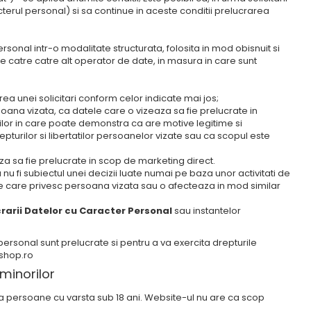
terul personal) si sa continue in aceste conditii prelucrarea
rsonal intr-o modalitate structurata, folosita in mod obisnuit si
de catre catre alt operator de date, in masura in care sunt
rea unei solicitari conform celor indicate mai jos;
soana vizata, ca datele care o vizeaza sa fie prelucrate in
urilor in care poate demonstra ca are motive legitime si
pturilor si libertatilor persoanelor vizate sau ca scopul este
aza sa fie prelucrate in scop de marketing direct.
 nu fi subiectul unei decizii luate numai pe baza unor activitati de
ce care privesc persoana vizata sau o afecteaza in mod similar
rarii Datelor cu Caracter Personal
sau instantelor
personal sunt prelucrate si pentru a va exercita drepturile
-shop.ro
 minorilor
la persoane cu varsta sub 18 ani. Website-ul nu are ca scop