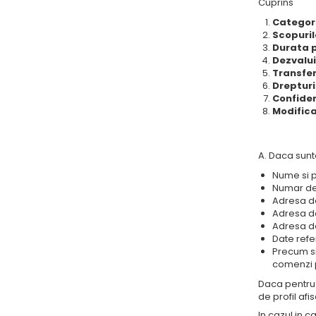
Cuprins
Categori
Scopuril
Durata 
Dezvalui
Transfer
Drepturi
Confiden
Modifica
A. Daca sunt
Nume si 
Numar de
Adresa d
Adresa d
Adresa de
Date refe
Precum si 
comenzi pr
Daca pentru 
de profil afi
In cazul in c