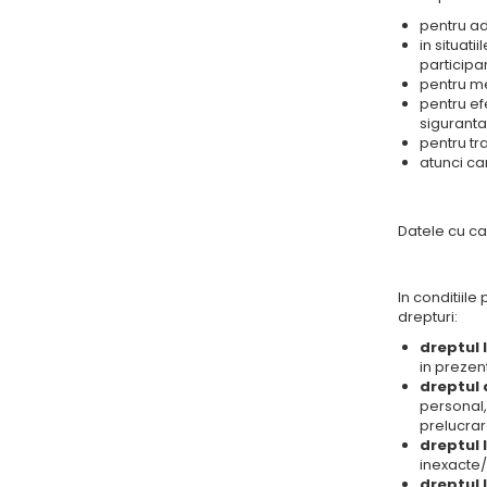
pentru ad
in situat
participa
pentru me
pentru ef
siguranta 
pentru tr
atunci ca
Datele cu ca
In conditiile
drepturi:
dreptul 
in prezen
dreptul 
personal,
prelucrare
dreptul 
inexacte/
dreptul 