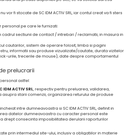
u vor fi stocate de SC IDM ACTIV SRL, iar contul creat va fi sters
 personal pe care le furnizati:
 in cadrul sectiunii de contact / intrebari / reclamatii, in masura in
cul cautarilor, sistem de operare folosit, limba si pagini
ostru, informatii sau produse vizualizate/cautate, durata vizitelor
 click-urile, trecerile de mouse), date despre comportamentul
de prelucrarii
personal astfel:
C IDM ACTIV SRL
, respectiv pentru preluarea, validarea,
 asupra starii comenzii, organizarea returului de produse
cheiat intre dumneavoastra si SC IDM ACTIV SRL, definit in
nizarea datelor dumneavoastra cu caracter personal este
 drept consecinta imposibilitatea derularii raporturilor
tate prin intermediul site-ului, inclusiv a obligatiilor in materie