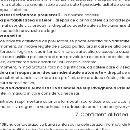
re a datelor, sa anonimizeze aceste date (lipsindu-le astfel de carac
puri statistice;
la restrictionarea prelucrarii -
in anumite conditii;
la portabilitatea datelor
- dreptul de a primi datele cu caracter pe
ormat usor de citit, precum si dreptul ca aceste date sa fie transmise 
te conditiile prevazute de lege;
la opozitie
 ce priveste activitatile de prelucrare se poate exercita prin transmite
e moment, din motive legate de situatia particulara in care se afla per
nteresului legitim al sau in temeiul interesului public, cu exceptia caz
e care justifica prelucarea si care prevaleaza asupra intereselor, dre
ea, exercitarea sau apararea unui drept in instanta;
e moment, in mod gratuit si fara nicio justificare, ca datele care o vize
de a nu fi supus unei decizii individuale automate -
dreptul de a
e automate, inclusiv crearea de profiluri, care produce efecte juridi
sura semnificativa;
de a va adresa Autoritatii
Nationale de supraveghere a Preluc
e, in masura in care considerati necesar.
 intrebari suplimentare cu privire la modul in care datele cu caracter 
mai sus, va rugam sa va adresati la adresa de email: contact@ivory
7. Confidentialitatea
 SRL nu contacteaza cu buna stiinta sau nu colecteaza informatii de 
e informatii de orice fel de la persoane cu varsta sub 18 ani.