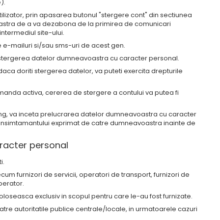
).
 utilizator, prin apasarea butonul "stergere cont" din sectiunea
oastra de a va dezabona de la primirea de comunicari
intermediul site-ului.
te e-mailuri si/sau sms-uri de acest gen.
 stergerea datelor dumneavoastra cu caracter personal.
daca doriti stergerea datelor, va puteti exercita drepturile
 comanda activa, cererea de stergere a contului va putea fi
ng, va inceta prelucrarea datelor dumneavoastra cu caracter
 consimtamantului exprimat de catre dumneavoastra inainte de
aracter personal
i.
ecum furnizori de servicii, operatori de transport, furnizori de
perator.
foloseasca exclusiv in scopul pentru care le-au fost furnizate.
 autoritatile publice centrale/locale, in urmatoarele cazuri