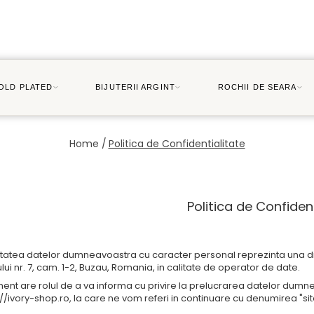
GOLD PLATED
BIJUTERII ARGINT
ROCHII DE SEARA
Home /
Politica de Confidentialitate
Politica de Confiden
itatea datelor dumneavoastra cu caracter personal reprezinta una din
lui nr. 7, cam. 1-2, Buzau, Romania, in calitate de operator de date.
nt are rolul de a va informa cu privire la prelucrarea datelor dumneav
://ivory-shop.ro, la care ne vom referi in continuare cu denumirea "sit