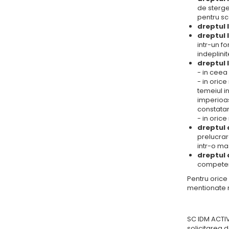
de sterge
pentru sco
dreptul 
dreptul 
intr-un f
indeplini
dreptul 
- in ceea
- in oric
temeiul i
imperioas
constatar
- in oric
dreptul 
prelucrar
intr-o ma
dreptul 
competent
Pentru orice
mentionate 
SC IDM ACTIV
solicitarea d