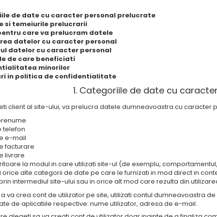
ile de date cu caracter personal prelucrate
e si temeiurile prelucrarii
pentru care va prelucram datele
rea datelor cu caracter personal
ul datelor cu caracter personal
le de care beneficiati
tialitatea minorilor
ri in politica de confidentialitate
1. Categoriile de date cu caracte
eti client al site-ului, va prelucra datele dumneavoastra cu caracter p
prenume
 telefon
e e-mail
e facturare
 livrare
ritoare la modul in care utilizati site-ul (de exemplu, comportament
orice alte categorii de date pe care le furnizati in mod direct in context
in intermediul site-ului sau in orice alt mod care rezulta din utilizarea
a va crea cont de utilizator pe site, utilizati contul dumneavoastra
sate de aplicatiile respective: nume utilizator, adresa de e-mail.
are alegeti sa va creati cont de utilizator doar inainte de a finaliza c