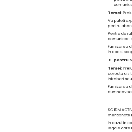
comunicar
Temei
: Pre
Va puteti ex
pentru abona
Pentru dezab
comunicari 
Furnizarea d
in acest sc
pentru r
Temei
: Pre
corecta a sit
intrebari sau
Furnizarea d
dumneavoas
SC IDM ACTIV
mentionate 
In cazul in 
legale care 