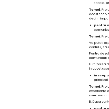
fiscala, 
Temei
: Pre
acest scop e
deci in impos
pentru a
comunicar
Temei
: Pre
Va puteti ex
contului, sau
Pentru dezab
comunicari c
Furnizarea d
in acest sc
in scopu
principal,
Temei
: Pre
experienta c
avea urmari
B. Daca sunt
pentru a