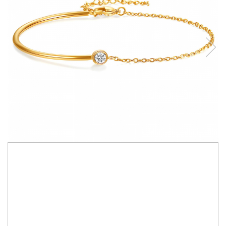
240,00 RON
Bratara Alexis Collection ALX88154B placata cu aur 18K
Made with love in Thailand
IN STOC
Durata de livrare:
2-15 zile