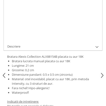
ADAUGA IN COS
Cod Produs:
ALX88154B
Ai nevoie de ajutor?
0744217605
Cere informatii
Descriere
Bratara Alexis Collection ALX88154B placata cu aur 18K
Bratara lucrata manual placata cu aur 18K
Lungime: 21 cm
Grosime: 0.2 cm
Dimensiune pandant: 0.5 x 0.5 cm (zirconiu)
Material: otel inoxidabil, placat cu aur 18K, prin metoda
Intensity, cu 3 straturi de aur.
Fara nichel! Hipo-alergenic!
Waterproof!
Indicatii de intretinere:
Bijuteriile sunt speciale si delicate.