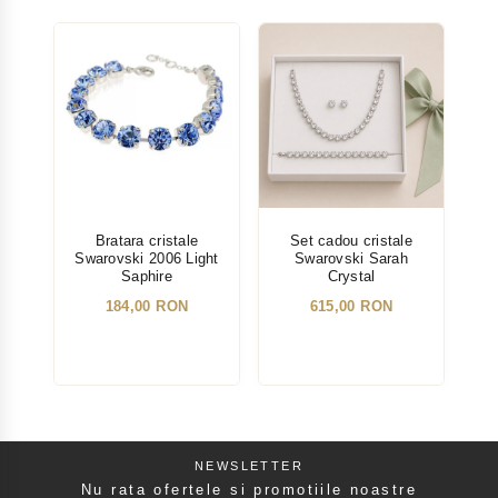
Bratara cristale
Set cadou cristale
Swarovski 2006 Light
Swarovski Sarah
Sw
Saphire
Crystal
184,00 RON
615,00 RON
NEWSLETTER
Nu rata ofertele si promotiile noastre