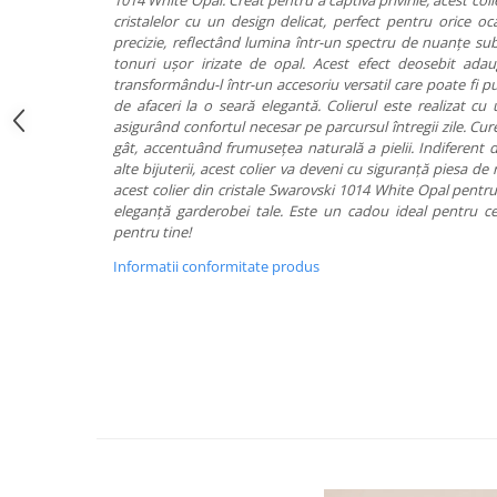
1014 White Opal. Creat pentru a captiva privirile, acest col
cristalelor cu un design delicat, perfect pentru orice oca
precizie, reflectând lumina într-un spectru de nuanțe subt
tonuri ușor irizate de opal. Acest efect deosebit ada
transformându-l într-un accesoriu versatil care poate fi pu
de afaceri la o seară elegantă. Colierul este realizat c
asigurând confortul necesar pe parcursul întregii zile. Cu
gât, accentuând frumusețea naturală a pielii. Indiferent d
alte bijuterii, acest colier va deveni cu siguranță piesa de 
acest colier din cristale Swarovski 1014 White Opal pentru
eleganță garderobei tale. Este un cadou ideal pentru ce
pentru tine!
Informatii conformitate produs