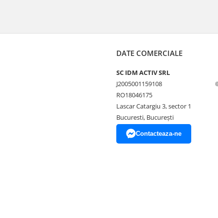
DATE COMERCIALE
SC IDM ACTIV SRL
J2005001159108
RO18046175
Lascar Catargiu 3, sector 1
Bucuresti, Bucureşti
Contacteaza-ne