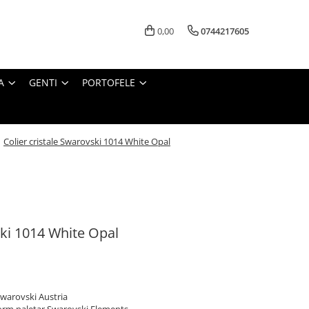
0,00
0744217605
A
GENTI
PORTOFELE
/
Colier cristale Swarovski 1014 White Opal
ski 1014 White Opal
 Swarovski Austria