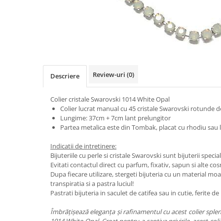
Review-uri
(0)
Descriere
Colier cristale Swarovski 1014 White Opal
Colier lucrat manual cu 45 cristale Swarovski rotunde
Lungime: 37cm + 7cm lant prelungitor
Partea metalica este din Tombak, placat cu rhodiu sau la
Indicatii de intretinere:
Bijuteriile cu perle si cristale Swarovski sunt bijuterii special
Evitati contactul direct cu parfum, fixativ, sapun si alte co
Dupa fiecare utilizare, stergeti bijuteria cu un material mo
transpiratia si a pastra luciul!
Pastrati bijuteria in saculet de catifea sau in cutie, ferite 
Îmbrățișează eleganța și rafinamentul cu acest colier sple