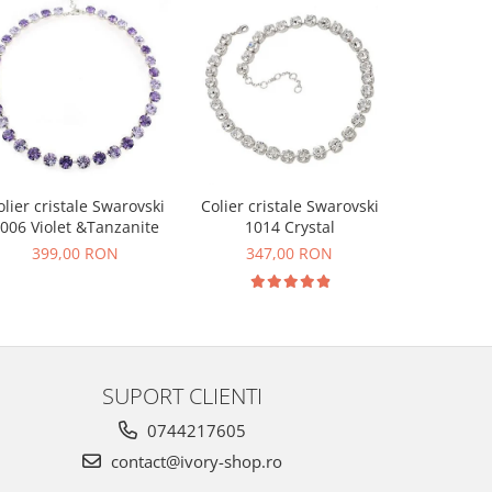
olier cristale Swarovski
Colier cristale Swarovski
Colier cri
006 Violet &Tanzanite
1014 Crystal
1020
399,00 RON
347,00 RON
454
SUPORT CLIENTI
0744217605
contact@ivory-shop.ro