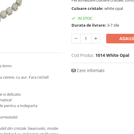
Personalizare culoare cristale, co
Culoare cristale:
white opal
IN STOC
Durata de livrare:
3-7 zile
ADAUG
Cod Produs:
1014 White Opal
 de 6mm
Cere informatii
 cerere, cu aur. Fara nichel!
e si delicate.
smetice!
ale pentru a indeparta
de umezeala!
ndid din cristale Swarovski, model