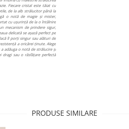
ier îmbină cu măiestrie strălucirea
zie. Fiecare cristal este tăiat cu
ile, de la alb strălucitor până la
ugă o notă de magie și mister,
rtat cu ușurință de la o întâlnire
u un mecanism de prindere sigur,
reaua delicată se așază perfect pe
acă îl porți singur sau alături de
rezistență a oricărei ținute. Alege
 a adăuga o notă de strălucire și
i dragi sau o răsfățare perfectă
PRODUSE SIMILARE