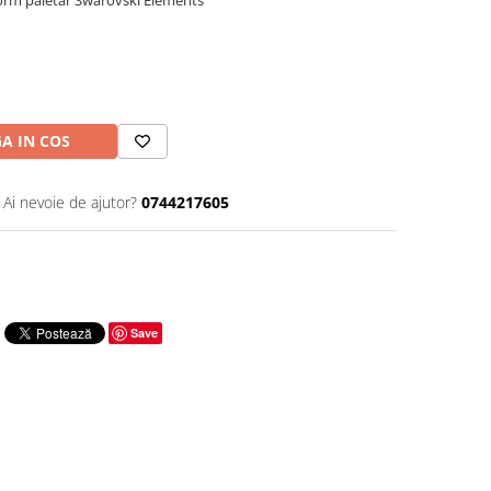
nform paletar Swarovski Elements
A IN COS
Ai nevoie de ajutor?
0744217605
Save