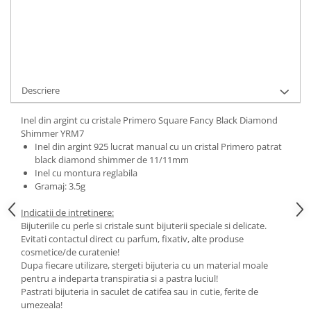
Cod Produs:
Square Black Diamond Shimmer
Ai nevoie de ajutor?
0744217605
Cere informatii
Descriere
Inel din argint cu cristale Primero Square Fancy Black Diamond
Shimmer YRM7
Inel din argint 925 lucrat manual cu un cristal Primero patrat
black diamond shimmer de 11/11mm
Inel cu montura reglabila
Gramaj: 3.5g
Indicatii de intretinere:
Bijuteriile cu perle si cristale sunt bijuterii speciale si delicate.
Evitati contactul direct cu parfum, fixativ, alte produse
cosmetice/de curatenie!
Dupa fiecare utilizare, stergeti bijuteria cu un material moale
pentru a indeparta transpiratia si a pastra luciul!
Pastrati bijuteria in saculet de catifea sau in cutie, ferite de
umezeala!