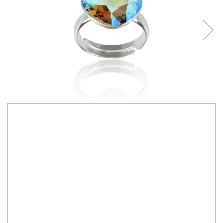
270,00 RON
Bijuterii lucrate manual cu cristale Primero Crystals Austria
Culoare cristale:
black
IN STOC
Durata de livrare:
2-10 zile
ADAUGA IN COS