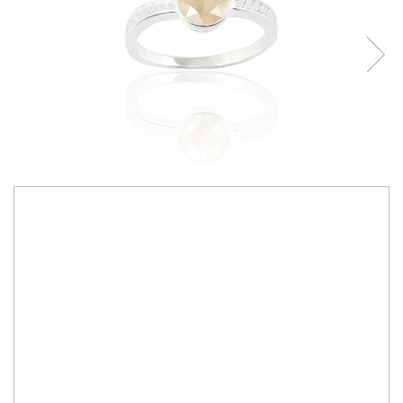
230,00 RON
Bijuterii lucrate manual cu cristale Primero Crystals Austria
Culoare cristale:
crystal ivory cream
IN STOC
Durata de livrare:
2-10 zile
ADAUGA IN COS