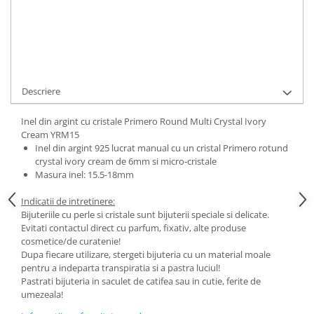
Cod Produs:
Round Multi Cry Ivory Cream
Ai nevoie de ajutor?
0744217605
Cere informatii
Descriere
Inel din argint cu cristale Primero Round Multi Crystal Ivory
Cream YRM15
Inel din argint 925 lucrat manual cu un cristal Primero rotund
crystal ivory cream de 6mm si micro-cristale
Masura inel: 15.5-18mm
Indicatii de intretinere:
Bijuteriile cu perle si cristale sunt bijuterii speciale si delicate.
Evitati contactul direct cu parfum, fixativ, alte produse
cosmetice/de curatenie!
Dupa fiecare utilizare, stergeti bijuteria cu un material moale
pentru a indeparta transpiratia si a pastra luciul!
Pastrati bijuteria in saculet de catifea sau in cutie, ferite de
umezeala!