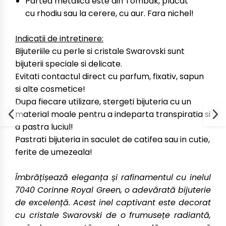
Partea metalica este din Tombak, placat
cu rhodiu sau la cerere, cu aur. Fara nichel!
Indicatii de intretinere:
Bijuteriile cu perle si cristale Swarovski sunt
bijuterii speciale si delicate.
Evitati contactul direct cu parfum, fixativ, sapun
si alte cosmetice!
Dupa fiecare utilizare, stergeti bijuteria cu un
material moale pentru a indeparta transpiratia si
a pastra luciul!
Pastrati bijuteria in saculet de catifea sau in cutie,
ferite de umezeala!
Îmbrățișează eleganța și rafinamentul cu inelul
7040 Corinne Royal Green, o adevărată bijuterie
de excelență. Acest inel captivant este decorat
cu cristale Swarovski de o frumusețe radiantă,