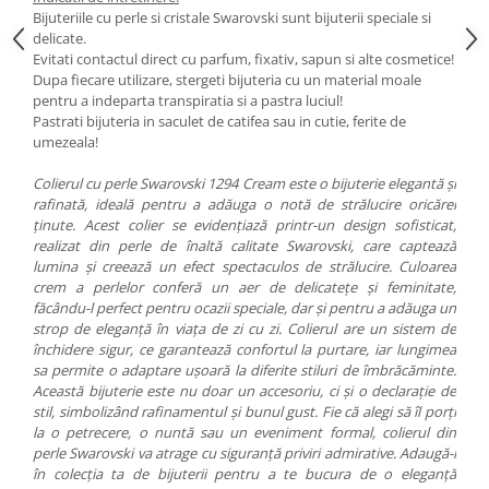
Bijuteriile cu perle si cristale Swarovski sunt bijuterii speciale si
delicate.
Evitati contactul direct cu parfum, fixativ, sapun si alte cosmetice!
Dupa fiecare utilizare, stergeti bijuteria cu un material moale
pentru a indeparta transpiratia si a pastra luciul!
Pastrati bijuteria in saculet de catifea sau in cutie, ferite de
umezeala!
Colierul cu perle Swarovski 1294 Cream
este o bijuterie elegantă și
rafinată, ideală pentru a adăuga o notă de strălucire oricărei
ținute. Acest colier se evidențiază printr-un design sofisticat,
realizat din perle de înaltă calitate Swarovski, care captează
lumina și creează un efect spectaculos de strălucire. Culoarea
crem a perlelor conferă un aer de delicatețe și feminitate,
făcându-l perfect pentru ocazii speciale, dar și pentru a adăuga un
strop de eleganță în viața de zi cu zi. Colierul are un sistem de
închidere sigur, ce garantează confortul la purtare, iar lungimea
sa permite o adaptare ușoară la diferite stiluri de îmbrăcăminte.
Această bijuterie este nu doar un accesoriu, ci și o declarație de
stil, simbolizând rafinamentul și bunul gust. Fie că alegi să îl porți
la o petrecere, o nuntă sau un eveniment formal, colierul din
perle Swarovski va atrage cu siguranță priviri admirative. Adaugă-l
în colecția ta de bijuterii pentru a te bucura de o eleganță