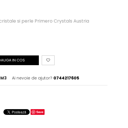
 cristale si perle Primero Crystals Austria
DAUGA IN COS
NM3
Ai nevoie de ajutor?
0744217605
Save