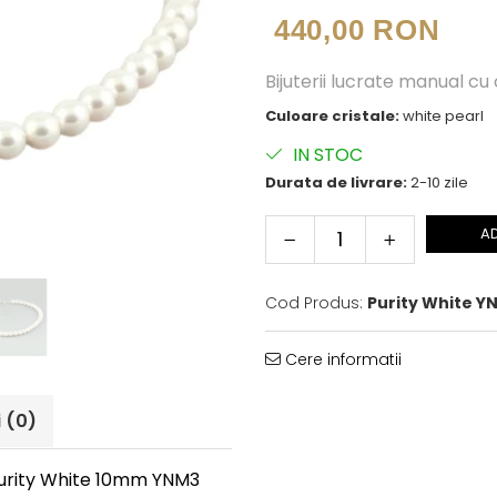
440,00 RON
Bijuterii lucrate manual cu
Culoare cristale:
white pearl
IN STOC
Durata de livrare:
2-10 zile
A
Cod Produs:
Purity White Y
Cere informatii
i
(0)
 Purity White 10mm YNM3