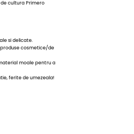
e de cultura Primero
iale si delicate.
lte produse cosmetice/de
n material moale pentru a
cutie, ferite de umezeala!