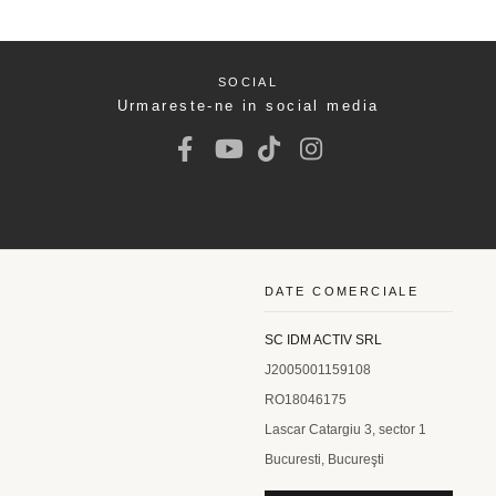
SOCIAL
Urmareste-ne in social media
DATE COMERCIALE
SC IDM ACTIV SRL
J2005001159108
RO18046175
Lascar Catargiu 3, sector 1
Bucuresti, Bucureşti