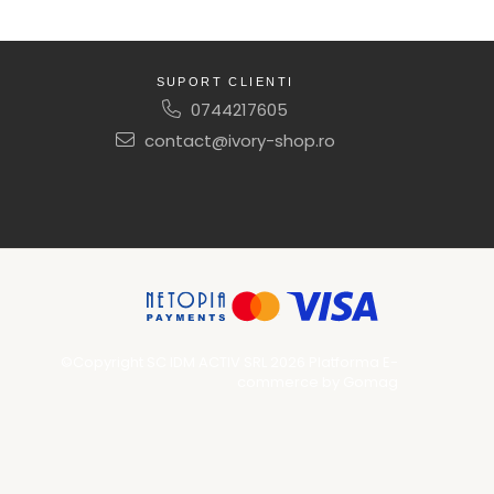
SUPORT CLIENTI
0744217605
contact@ivory-shop.ro
©Copyright SC IDM ACTIV SRL 2026
Platforma E-
commerce by Gomag