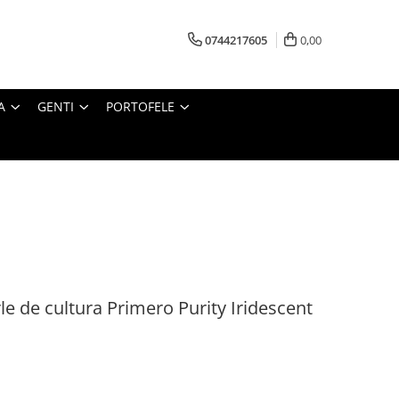
0744217605
0,00
A
GENTI
PORTOFELE
rle de cultura Primero Purity Iridescent