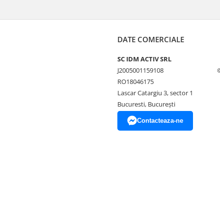
DATE COMERCIALE
SC IDM ACTIV SRL
J2005001159108
RO18046175
Lascar Catargiu 3, sector 1
Bucuresti, Bucureşti
Contacteaza-ne