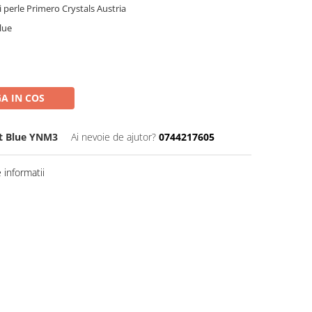
si perle Primero Crystals Austria
blue
A IN COS
Lt Blue YNM3
Ai nevoie de ajutor?
0744217605
informatii