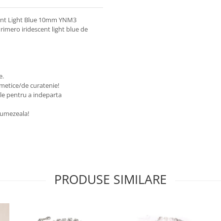
scent Light Blue 10mm YNM3
Primero iridescent light blue de
te.
osmetice/de curatenie!
ale pentru a indeparta
de umezeala!
PRODUSE SIMILARE