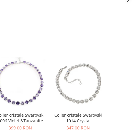
olier cristale Swarovski
Colier cristale Swarovski
Colier cri
006 Violet &Tanzanite
1014 Crystal
1014 W
399,00 RON
347,00 RON
347