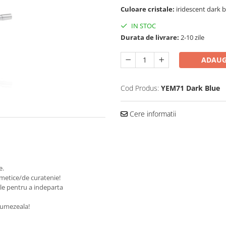
Culoare cristale:
iridescent dark 
IN STOC
Durata de livrare:
2-10 zile
ADAUG
Cod Produs:
YEM71 Dark Blue
Cere informatii
te.
osmetice/de curatenie!
ale pentru a indeparta
de umezeala!