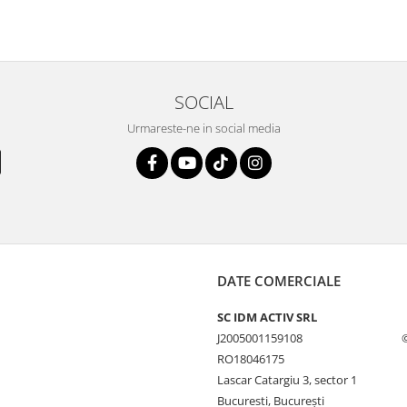
SOCIAL
Urmareste-ne in social media
DATE COMERCIALE
SC IDM ACTIV SRL
J2005001159108
RO18046175
Lascar Catargiu 3, sector 1
Bucuresti, Bucureşti