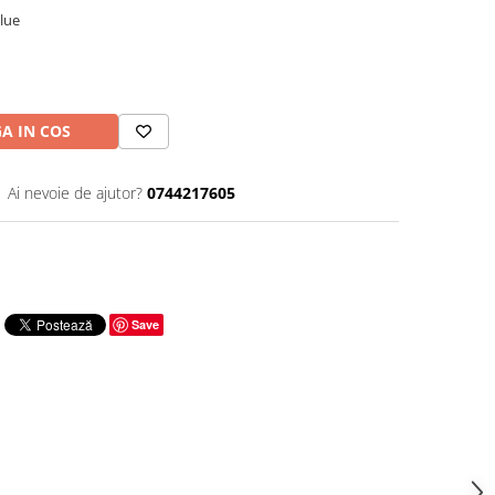
blue
A IN COS
Ai nevoie de ajutor?
0744217605
Save