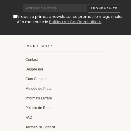
Vreau sa primesc newsletter cu promotiile magazinului.
Afla mai multe in
Politica de Confidentialitate
IVORY-SHOP
Contact
Despre noi
Cum Cumpar
Metode de Plata
Informatii Livrare
Politica de Retur
FAQ
Termeni si Conditii