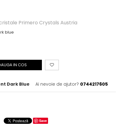
 cristale Primero Crystals Austria
ark blue
DAUGA IN COS
ent Dark Blue
Ai nevoie de ajutor?
0744217605
Save