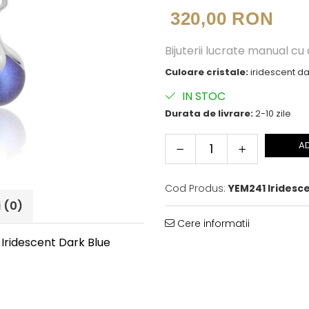
320,00 RON
Bijuterii lucrate manual cu
Culoare cristale:
iridescent d
IN STOC
Durata de livrare:
2-10 zile
A
Cod Produs:
YEM241 Iridesc
i
(0)
Cere informatii
 Iridescent Dark Blue