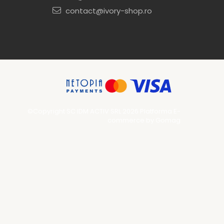
contact@ivory-shop.ro
©Copyright SC IDM ACTIV SRL 2026
Platforma E-
commerce by Gomag