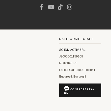
DATE COMERCIALE
SC IDM ACTIV SRL
J2005001159108
RO18046175
Lascar Catargiu 3, sector 1
Bucuresti, Bucureşti
CONTACTEAZA-
NE