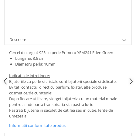
Cod Produs:
YEM241 Eden Green
Ai nevoie de ajutor?
0744217605
Cere informatii
Descriere
Cercei din argint 925 cu perle Primero YEM241 Eden Green
Lungime: 3.6 cm
Diametru perla: 10mm
Indicatii de intretinere:
Bijuteriile cu perle si cristale sunt bijuterii speciale si delicate.
Evitati contactul direct cu parfum, fixativ, alte produse
cosmetice/de curatenie!
Dupa fiecare utilizare, stergeti bijuteria cu un material moale
pentru a indeparta transpiratia si a pastra luciul!
Pastrati bijuteria in saculet de catifea sau in cutie, ferite de
umezeala!
Informatii conformitate produs