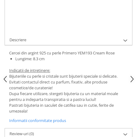
Cod Produs:
YEM193 Cream Rose
Ai nevoie de ajutor?
0744217605
Cere informatii
Descriere
Cercei din argint 925 cu perle Primero YEM193 Cream Rose
Lungime: 8.3 cm
Indicatii de intretinere:
Bijuteriile cu perle si cristale sunt bijuterii speciale si delicate.
Evitati contactul direct cu parfum, fixativ, alte produse
cosmetice/de curatenie!
Dupa fiecare utilizare, stergeti bijuteria cu un material moale
pentru a indeparta transpiratia si a pastra luciul!
Pastrati bijuteria in saculet de catifea sau in cutie, ferite de
umezeala!
Informatii conformitate produs
Review-uri
(0)