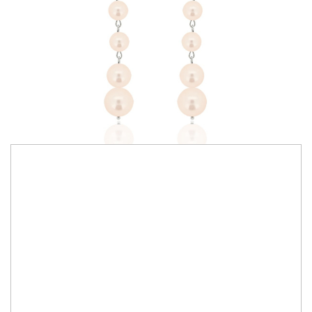
330,00 RON
Bijuterii lucrate manual cu cristale Primero Crystals Austria
Culoare cristale:
cream rose
IN STOC
Durata de livrare:
2-10 zile
ADAUGA IN COS