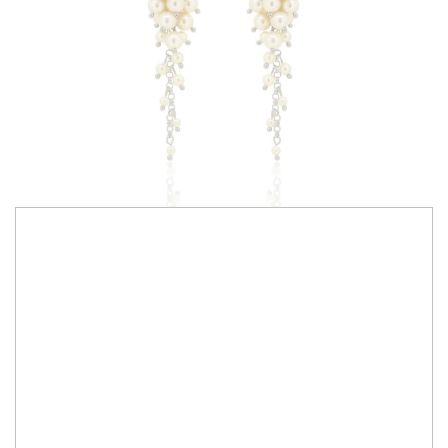
590,00 RON
Bijuterii lucrate manual cu cristale Primero Crystals Austria
Culoare cristale:
cream rose
IN STOC
Durata de livrare:
2-10 zile
ADAUGA IN COS