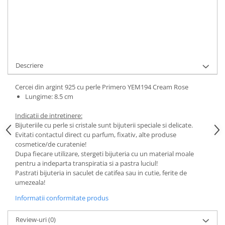
Cod Produs:
YEM194 Cream Rose
Ai nevoie de ajutor?
0744217605
Cere informatii
Descriere
Cercei din argint 925 cu perle Primero YEM194 Cream Rose
Lungime: 8.5 cm
Indicatii de intretinere:
Bijuteriile cu perle si cristale sunt bijuterii speciale si delicate.
Evitati contactul direct cu parfum, fixativ, alte produse
cosmetice/de curatenie!
Dupa fiecare utilizare, stergeti bijuteria cu un material moale
pentru a indeparta transpiratia si a pastra luciul!
Pastrati bijuteria in saculet de catifea sau in cutie, ferite de
umezeala!
Informatii conformitate produs
Review-uri
(0)