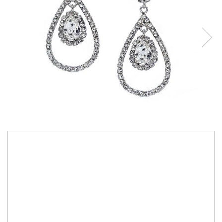
307,00 RON
Bijuterii lucrate manual cu cristale Swarovski Austria
Personalizare culoare cristale, conform paletar Swarovski Elements
Culoare cristale:
crystal
IN STOC
Durata de livrare:
3-7 zile