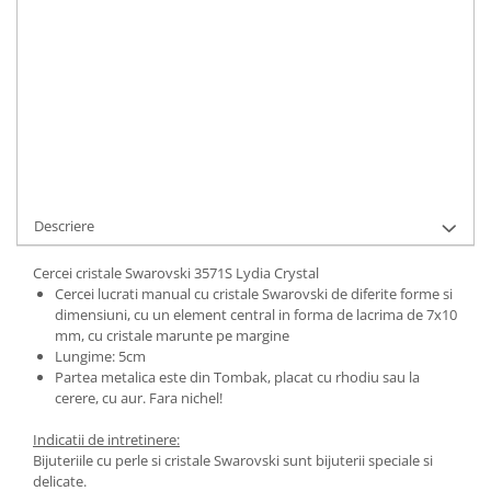
ADAUGA IN COS
Cod Produs:
3571S Lydia Crystal
Ai nevoie de ajutor?
0744217605
Cere informatii
Descriere
Cercei cristale Swarovski 3571S Lydia Crystal
Cercei lucrati manual cu cristale Swarovski de diferite forme si
dimensiuni, cu un element central in forma de lacrima de 7x10
mm, cu cristale marunte pe margine
Lungime: 5cm
Partea metalica este din Tombak, placat cu rhodiu sau la
cerere, cu aur. Fara nichel!
Indicatii de intretinere:
Bijuteriile cu perle si cristale Swarovski sunt bijuterii speciale si
delicate.