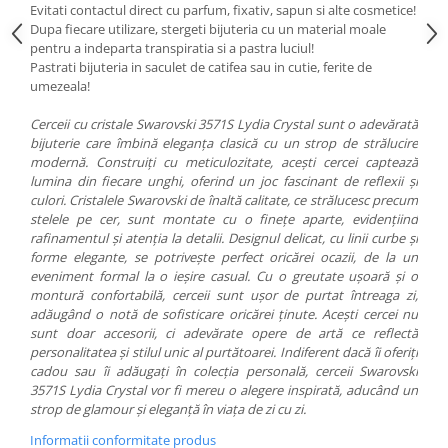
Evitati contactul direct cu parfum, fixativ, sapun si alte cosmetice!
Dupa fiecare utilizare, stergeti bijuteria cu un material moale
pentru a indeparta transpiratia si a pastra luciul!
Pastrati bijuteria in saculet de catifea sau in cutie, ferite de
umezeala!
Cerceii cu cristale Swarovski 3571S Lydia Crystal sunt o adevărată
bijuterie care îmbină eleganța clasică cu un strop de strălucire
modernă. Construiți cu meticulozitate, acești cercei captează
lumina din fiecare unghi, oferind un joc fascinant de reflexii și
culori. Cristalele Swarovski de înaltă calitate, ce strălucesc precum
stelele pe cer, sunt montate cu o finețe aparte, evidențiind
rafinamentul și atenția la detalii. Designul delicat, cu linii curbe și
forme elegante, se potrivește perfect oricărei ocazii, de la un
eveniment formal la o ieșire casual. Cu o greutate ușoară și o
montură confortabilă, cerceii sunt ușor de purtat întreaga zi,
adăugând o notă de sofisticare oricărei ținute. Acești cercei nu
sunt doar accesorii, ci adevărate opere de artă ce reflectă
personalitatea și stilul unic al purtătoarei. Indiferent dacă îi oferiți
cadou sau îi adăugați în colecția personală, cerceii Swarovski
3571S Lydia Crystal vor fi mereu o alegere inspirată, aducând un
strop de glamour și eleganță în viața de zi cu zi.
Informatii conformitate produs