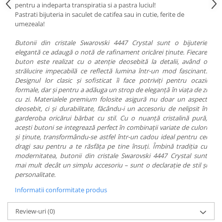
pentru a indeparta transpiratia si a pastra luciul!
Pastrati bijuteria in saculet de catifea sau in cutie, ferite de
umezeala!
Butonii din cristale Swarovski 4447 Crystal sunt o bijuterie
elegantă ce adaugă o notă de rafinament oricărei ținute. Fiecare
buton este realizat cu o atenție deosebită la detalii, având o
strălucire impecabilă ce reflectă lumina într-un mod fascinant.
Designul lor clasic și sofisticat îi face potriviți pentru ocazii
formale, dar și pentru a adăuga un strop de eleganță în viața de zi
cu zi. Materialele premium folosite asigură nu doar un aspect
deosebit, ci și durabilitate, făcându-i un accesoriu de nelipsit în
garderoba oricărui bărbat cu stil. Cu o nuanță cristalină pură,
acești butoni se integrează perfect în combinații variate de culori
și ținute, transformându-se astfel într-un cadou ideal pentru cei
dragi sau pentru a te răsfăța pe tine însuți. Îmbină tradiția cu
modernitatea, butonii din cristale Swarovski 4447 Crystal sunt
mai mult decât un simplu accesoriu – sunt o declarație de stil și
personalitate.
Informatii conformitate produs
Review-uri
(0)