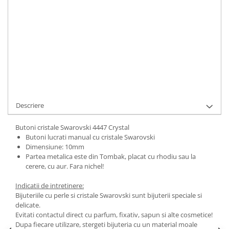
ADAUGA IN COS
Cod Produs:
4447 Crystal
Ai nevoie de ajutor?
0744217605
Cere informatii
Descriere
Butoni cristale Swarovski 4447 Crystal
Butoni lucrati manual cu cristale Swarovski
Dimensiune: 10mm
Partea metalica este din Tombak, placat cu rhodiu sau la
cerere, cu aur. Fara nichel!
Indicatii de intretinere:
Bijuteriile cu perle si cristale Swarovski sunt bijuterii speciale si
delicate.
Evitati contactul direct cu parfum, fixativ, sapun si alte cosmetice!
Dupa fiecare utilizare, stergeti bijuteria cu un material moale