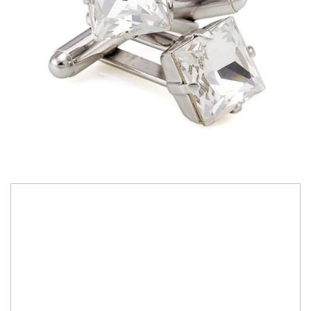
239,00 RON
Bijuterii lucrate manual cu cristale Swarovski Austria
Personalizare culoare cristale, conform paletar Swarovski Elements
Culoare cristale:
crystal
IN STOC
Durata de livrare:
1-2 zile