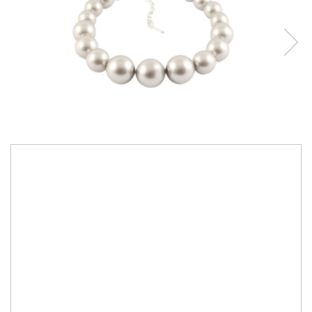
250,00 RON
Culoare cristale:
platinum
IN STOC
Durata de livrare:
2-10 zile
ADAUGA IN COS
Cod Produs:
Platinum YBM5
Ai nevoie de ajutor?
0744217605