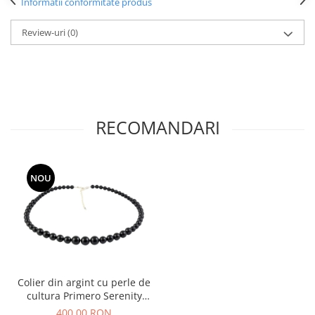
Informatii conformitate produs
Review-uri
(0)
RECOMANDARI
NOU
Colier din argint cu perle de
cultura Primero Serenity
Mystic Black
400,00 RON