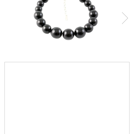
250,00 RON
Bijuterii lucrate manual cu cristale si perle Primero Crystals Austria
Culoare cristale:
mystic black
IN STOC
Durata de livrare:
2-10 zile
ADAUGA IN COS