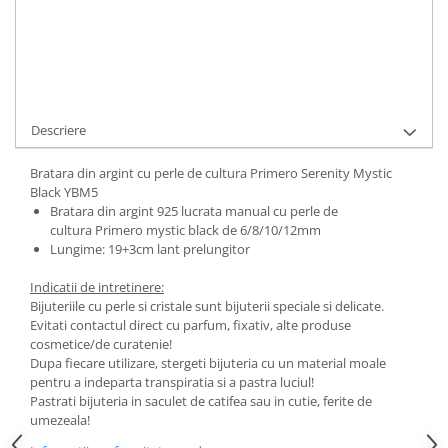
Cod Produs:
Mystic Black YBM5
Ai nevoie de ajutor?
0744217605
Cere informatii
Descriere
Bratara din argint cu perle de cultura Primero Serenity Mystic
Black YBM5
Bratara din argint 925 lucrata manual cu perle de
cultura Primero mystic black de 6/8/10/12mm
Lungime: 19+3cm lant prelungitor
Indicatii de intretinere:
Bijuteriile cu perle si cristale sunt bijuterii speciale si delicate.
Evitati contactul direct cu parfum, fixativ, alte produse
cosmetice/de curatenie!
Dupa fiecare utilizare, stergeti bijuteria cu un material moale
pentru a indeparta transpiratia si a pastra luciul!
Pastrati bijuteria in saculet de catifea sau in cutie, ferite de
umezeala!