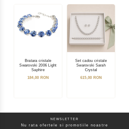
Bratara cristale
Set cadou cristale
Swarovski 2006 Light
Swarovski Sarah
Sw
Saphire
Crystal
184,00 RON
615,00 RON
NEWSLETTER
Nu rata ofertele si promotiile noastre