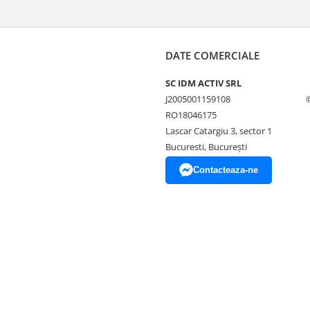
DATE COMERCIALE
SC IDM ACTIV SRL
J2005001159108
RO18046175
Lascar Catargiu 3, sector 1
Bucuresti, Bucureşti
Contacteaza-ne