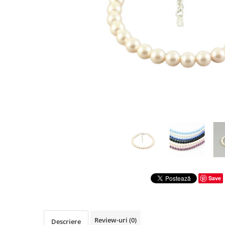
Save
Review-uri
(0)
Descriere