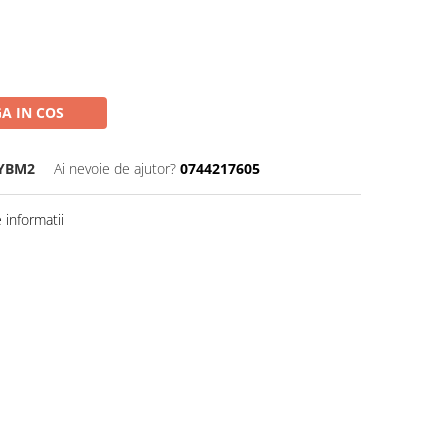
A IN COS
 YBM2
Ai nevoie de ajutor?
0744217605
informatii