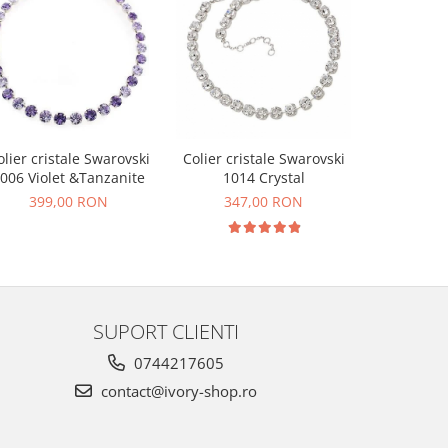
olier cristale Swarovski
Colier cristale Swarovski
Colier cri
006 Violet &Tanzanite
1014 Crystal
1014 W
399,00 RON
347,00 RON
347
SUPORT CLIENTI
0744217605
contact@ivory-shop.ro