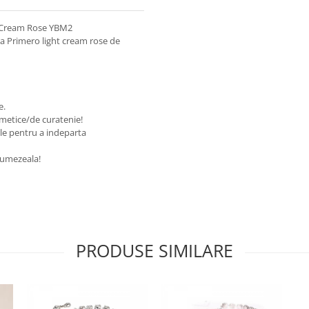
ht Cream Rose YBM2
ra Primero light cream rose de
te.
osmetice/de curatenie!
ale pentru a indeparta
de umezeala!
PRODUSE SIMILARE