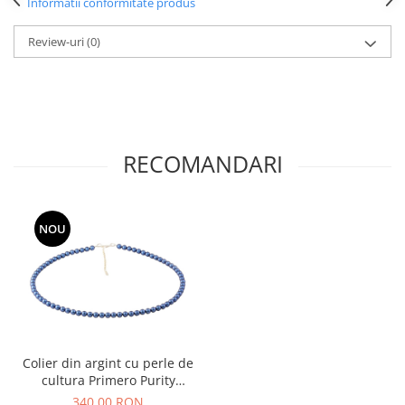
Informatii conformitate produs
Review-uri
(0)
RECOMANDARI
NOU
Colier din argint cu perle de
cultura Primero Purity
Iridescent Dark Blue 6mm
340,00 RON