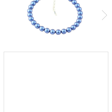
220,00 RON
Bijuterii lucrate manual cu cristale si perle Primero Crystals Austria
Culoare cristale:
iridescent dark blue
IN STOC
Durata de livrare:
2-10 zile
ADAUGA IN COS