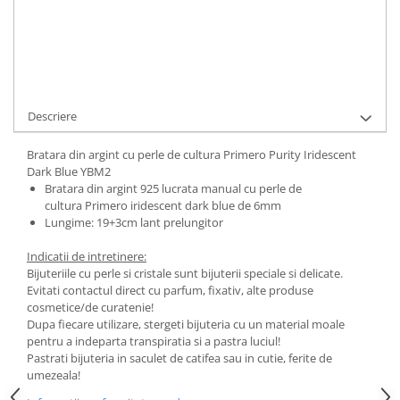
Cod Produs:
Iridescent Dark Blue YBM2
Ai nevoie de ajutor?
0744217605
Cere informatii
Descriere
Bratara din argint cu perle de cultura Primero Purity Iridescent
Dark Blue YBM2
Bratara din argint 925 lucrata manual cu perle de
cultura Primero iridescent dark blue de 6mm
Lungime: 19+3cm lant prelungitor
Indicatii de intretinere:
Bijuteriile cu perle si cristale sunt bijuterii speciale si delicate.
Evitati contactul direct cu parfum, fixativ, alte produse
cosmetice/de curatenie!
Dupa fiecare utilizare, stergeti bijuteria cu un material moale
pentru a indeparta transpiratia si a pastra luciul!
Pastrati bijuteria in saculet de catifea sau in cutie, ferite de
umezeala!