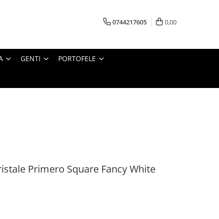
0744217605
0,00
A
GENTI
PORTOFELE
cristale Primero Square Fancy White