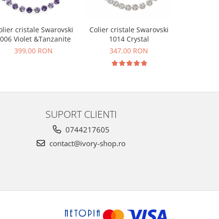
olier cristale Swarovski
Colier cristale Swarovski
Colier cri
006 Violet &Tanzanite
1014 Crystal
1014 W
399,00 RON
347,00 RON
347
SUPORT CLIENTI
0744217605
contact@ivory-shop.ro