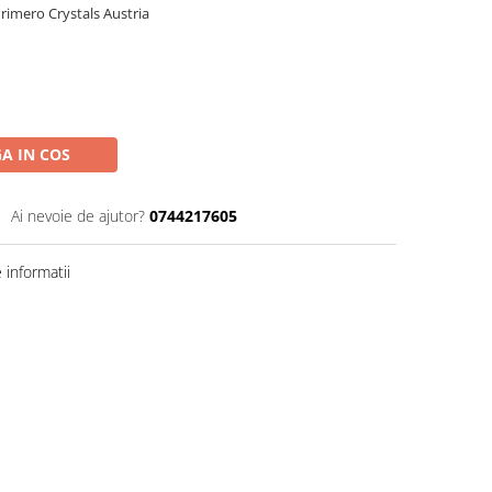
 Primero Crystals Austria
A IN COS
Ai nevoie de ajutor?
0744217605
informatii