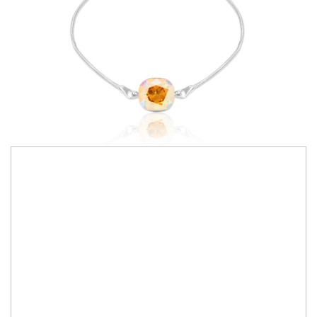
300,00 RON
Bijuterii lucrate manual cu cristale Primero Crystals Austria
Culoare cristale:
light topaz shimmer
IN STOC
Durata de livrare:
2-10 zile
ADAUGA IN COS