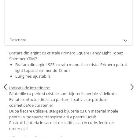
Cod Produs:
Light Topaz Shimmer YBM7
Ai nevoie de ajutor?
0744217605
Cere informatii
Descriere
Bratara din argint cu cristale Primero Square Fancy Light Topaz
Shimmer YBM7
Bratara din argint 925 lucrata manual cu cristal Primero patrat
light topaz shimmer de 12mm
Lungime: ajustabila
Indicatii de intretinere:
Bijuteriile cu perle si cristale sunt bijuterii speciale si delicate.
Evitati contactul direct cu parfum, fixativ, alte produse
cosmetice/de curatenie!
Dupa fiecare utilizare, stergeti bijuteria cu un material moale
pentru a indeparta transpiratia si a pastra luciul!
Pastrati bijuteria in saculet de catifea sau in cutie, ferite de
umezeala!