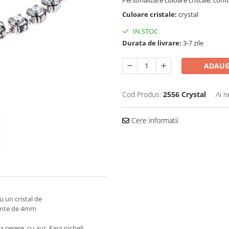
Personalizare culoare cristale, co
Culoare cristale:
crystal
IN STOC
Durata de livrare:
3-7 zile
ADAUG
Cod Produs:
2556 Crystal
Ai n
Cere informatii
u un cristal de
runte de 4mm
 cerere, cu aur. Fara nichel!