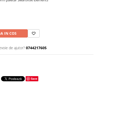
nform paletar Swarovski Elements
A IN COS
evoie de ajutor?
0744217605
Save