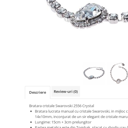
Review-uri
(0)
Descriere
Bratara cristale Swarovski 2556 Crystal
Bratara lucrata manual cu cristale Swarovski, in mijloc c
14x10mm, inconjurat de un sir elegant de cristale ma
Lungime: 15cm + 3cm prelungitor
Partea metalica este din Tombak, placat cu rhodiu sau la