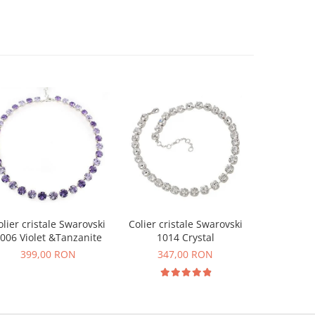
olier cristale Swarovski
Colier cristale Swarovski
Colier cri
006 Violet &Tanzanite
1014 Crystal
1014 W
399,00 RON
347,00 RON
347