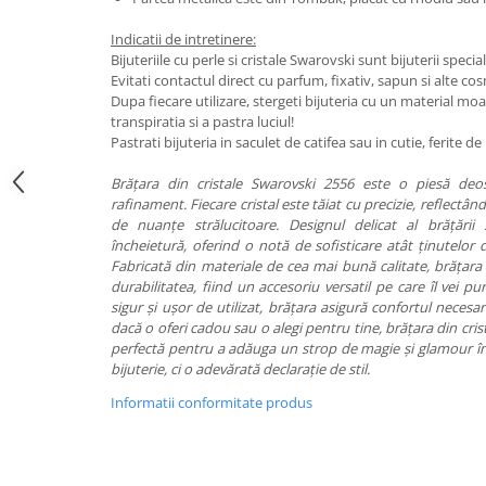
Indicatii de intretinere:
Bijuteriile cu perle si cristale Swarovski sunt bijuterii special
Evitati contactul direct cu parfum, fixativ, sapun si alte co
Dupa fiecare utilizare, stergeti bijuteria cu un material mo
transpiratia si a pastra luciul!
Pastrati bijuteria in saculet de catifea sau in cutie, ferite 
Brățara din cristale Swarovski 2556 este o piesă deo
rafinament. Fiecare cristal este tăiat cu precizie, reflectâ
de nuanțe strălucitoare. Designul delicat al brățării
încheietură, oferind o notă de sofisticare atât ținutelor de
Fabricată din materiale de cea mai bună calitate, brățar
durabilitatea, fiind un accesoriu versatil pe care îl vei 
sigur și ușor de utilizat, brățara asigură confortul necesar
dacă o oferi cadou sau o alegi pentru tine, brățara din cri
perfectă pentru a adăuga un strop de magie și glamour în 
bijuterie, ci o adevărată declarație de stil.
Informatii conformitate produs