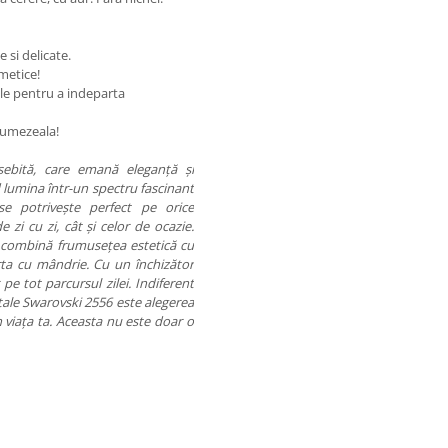
e si delicate.
smetice!
ale pentru a indeparta
de umezeala!
sebită, care emană eleganță și
nd lumina într-un spectru fascinant
 se potrivește perfect pe orice
 zi cu zi, cât și celor de ocazie.
a combină frumusețea estetică cu
purta cu mândrie. Cu un închizător
 pe tot parcursul zilei. Indiferent
stale Swarovski 2556 este alegerea
viața ta. Aceasta nu este doar o