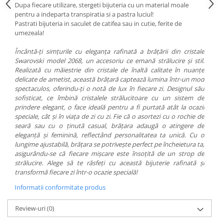
Dupa fiecare utilizare, stergeti bijuteria cu un material moale
pentru a indeparta transpiratia si a pastra luciul!
Pastrati bijuteria in saculet de catifea sau in cutie, ferite de
umezeala!
Încântă-ți simțurile cu eleganța rafinată a brățării din cristale
Swarovski model 2068, un accesoriu ce emană strălucire și stil.
Realizată cu măiestrie din cristale de înaltă calitate în nuanțe
delicate de ametist, această brățară captează lumina într-un mod
spectaculos, oferindu-ți o notă de lux în fiecare zi. Designul său
sofisticat, ce îmbină cristalele strălucitoare cu un sistem de
prindere elegant, o face ideală pentru a fi purtată atât la ocazii
speciale, cât și în viața de zi cu zi. Fie că o asortezi cu o rochie de
seară sau cu o ținută casual, brățara adaugă o atingere de
eleganță și feminină, reflectând personalitatea ta unică. Cu o
lungime ajustabilă, brățara se potrivește perfect pe încheietura ta,
asigurându-se că fiecare mișcare este însoțită de un strop de
strălucire. Alege să te răsfeți cu această bijuterie rafinată și
transformă fiecare zi într-o ocazie specială!
Informatii conformitate produs
Review-uri
(0)