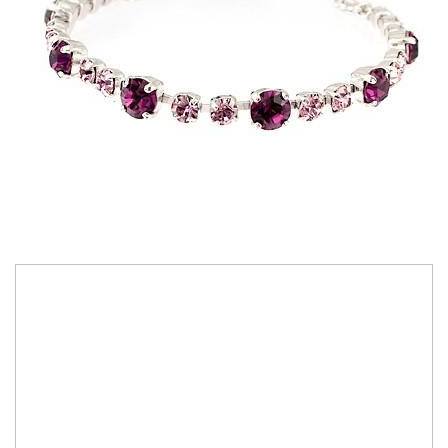
187,00 RON
Bijuterii lucrate manual cu cristale Swarovski Austria
Personalizare culoare cristale, conform paletar Swarovski Elements
Culoare cristale:
amethyst & light amethyst
IN STOC
Durata de livrare:
3-7 zile