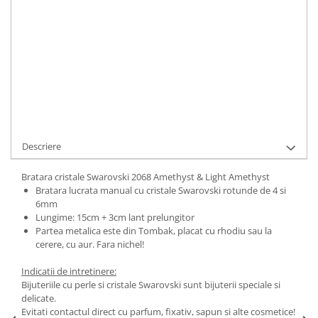
ADAUGA IN COS
Cod Produs:
2068 Amethyst & Light Amethyst
Ai nevoie de ajutor?
0744217605
Cere informatii
Descriere
Bratara cristale Swarovski 2068 Amethyst & Light Amethyst
Bratara lucrata manual cu cristale Swarovski rotunde de 4 si
6mm
Lungime: 15cm + 3cm lant prelungitor
Partea metalica este din Tombak, placat cu rhodiu sau la
cerere, cu aur. Fara nichel!
Indicatii de intretinere:
Bijuteriile cu perle si cristale Swarovski sunt bijuterii speciale si
delicate.
Evitati contactul direct cu parfum, fixativ, sapun si alte cosmetice!