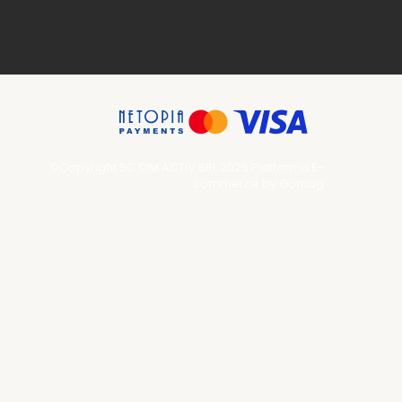
©Copyright SC IDM ACTIV SRL 2026
Platforma E-
commerce by Gomag