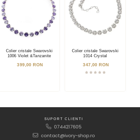
Colier cristale Swarovski
Colier cristale Swarovski
C
1006 Violet &Tanzanite
1014 Crystal
399,00 RON
347,00 RON
SUPORT CLIENTI
0744217605
contact@ivory-shop.ro