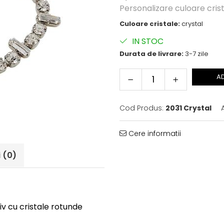
Personalizare culoare cri
Culoare cristale:
crystal
IN STOC
Durata de livrare:
3-7 zile
A
Cod Produs:
2031 Crystal
Cere informatii
i
(0)
v cu cristale rotunde