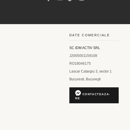
DATE COMERCIALE
SC IDM ACTIV SRL
J2005001159108
RO18046175
Lascar Catargiu 3, sector 1
Bucuresti, Bucureşti
CONTACTEAZA-
NE