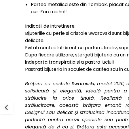
Partea metalica este din Tombak, placat cu
aur. Fara nichel!
Indicatii de intretinere:
Bijuteriile cu perle si cristale Swarovski sunt bij
delicate.
Evitati contactul direct cu parfum, fixativ, sap
Dupa fiecare utilizare, stergeti bijuteria cu u
indeparta transpiratia si a pastra luciul!
Pastrati bijuteria in saculet de catifea sau in 
Brățara cu cristale Swarovski, model 2031, e
sofisticată și elegantă, ideală pentru
strălucire la orice ținută. Realizată 
strălucitoare, această brățară emană ra
Designul său delicat și strălucirea inconfund
perfectă pentru ocazii speciale sau pent
elegantă de zi cu zi. Brățara este accesori