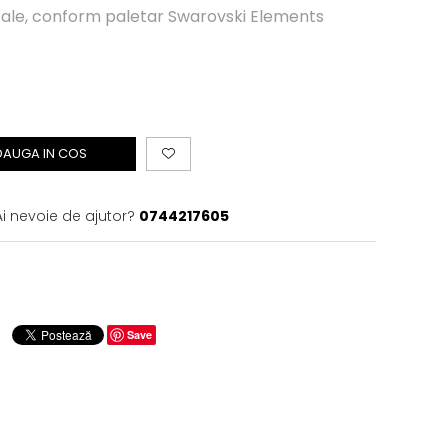
stale, conform paletar Swarovski Elements
DAUGA IN COS
Ai nevoie de ajutor?
0744217605
Save