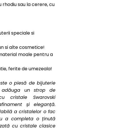
 rhodiu sau la cerere, cu
uterii speciale si
un si alte cosmetice!
n material moale pentru a
cutie, ferite de umezeala!
ste o piesă de bijuterie
 a adăuga un strop de
cu cristale Swarovski
finament și eleganță.
abilă a cristalelor o fac
ru a completa o ținută
zată cu cristale clasice