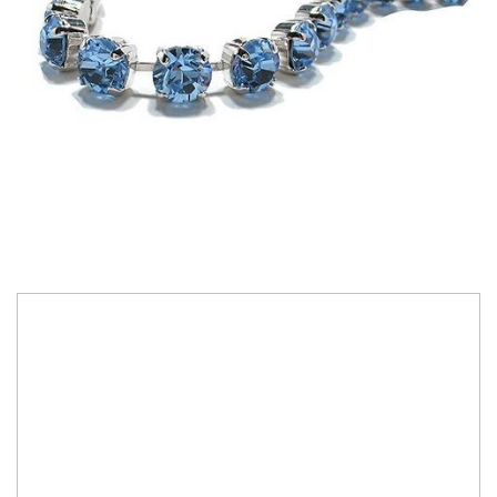
186,00 RON
Bijuterii lucrate manual cu cristale Swarovski Austria
Personalizare culoare cristale, conform paletar Swarovski Elements
Culoare cristale:
light saphire
IN STOC
Durata de livrare:
3-7 zile