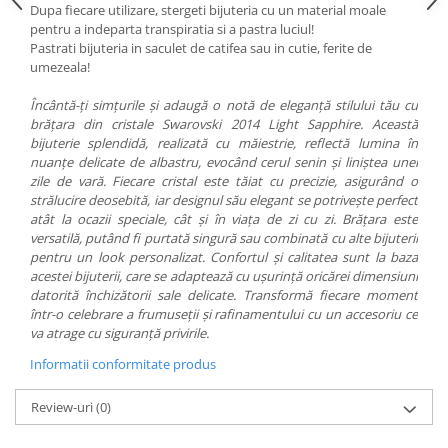
Dupa fiecare utilizare, stergeti bijuteria cu un material moale
pentru a indeparta transpiratia si a pastra luciul!
Pastrati bijuteria in saculet de catifea sau in cutie, ferite de
umezeala!
Încântă-ți simțurile și adaugă o notă de eleganță stilului tău cu
brățara din cristale Swarovski 2014 Light Sapphire. Această
bijuterie splendidă, realizată cu măiestrie, reflectă lumina în
nuanțe delicate de albastru, evocând cerul senin și liniștea unei
zile de vară. Fiecare cristal este tăiat cu precizie, asigurând o
strălucire deosebită, iar designul său elegant se potrivește perfect
atât la ocazii speciale, cât și în viața de zi cu zi. Brățara este
versatilă, putând fi purtată singură sau combinată cu alte bijuterii
pentru un look personalizat. Confortul și calitatea sunt la baza
acestei bijuterii, care se adaptează cu ușurință oricărei dimensiuni
datorită închizătorii sale delicate. Transformă fiecare moment
într-o celebrare a frumuseții și rafinamentului cu un accesoriu ce
va atrage cu siguranță privirile.
Informatii conformitate produs
Review-uri
(0)