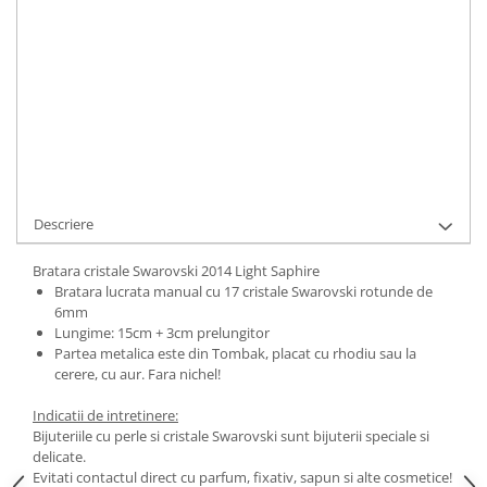
ADAUGA IN COS
Cod Produs:
2014 Light Saphire
Ai nevoie de ajutor?
0744217605
Cere informatii
Descriere
Bratara cristale Swarovski 2014 Light Saphire
Bratara lucrata manual cu 17 cristale Swarovski rotunde de
6mm
Lungime: 15cm + 3cm prelungitor
Partea metalica este din Tombak, placat cu rhodiu sau la
cerere, cu aur. Fara nichel!
Indicatii de intretinere:
Bijuteriile cu perle si cristale Swarovski sunt bijuterii speciale si
delicate.
Evitati contactul direct cu parfum, fixativ, sapun si alte cosmetice!