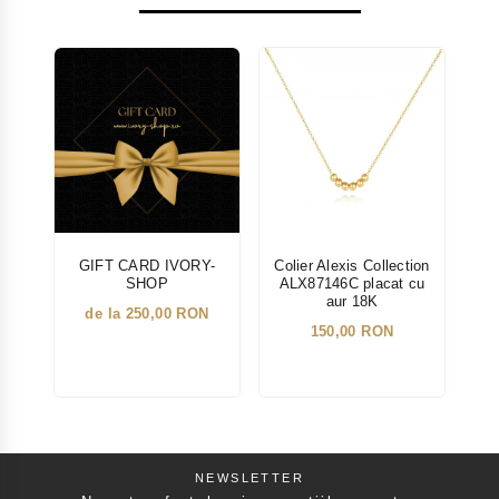
NOU
GIFT CARD IVORY-
Colier Alexis Collection
Col
SHOP
ALX87146C placat cu
A
aur 18K
de la 250,00 RON
150,00 RON
NEWSLETTER