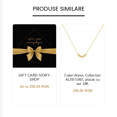
PRODUSE SIMILARE
NOU
GIFT CARD IVORY-
Colier Alexis Collection
Col
SHOP
ALX87146C placat cu
A
aur 18K
de la 250,00 RON
150,00 RON