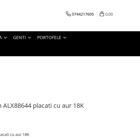
0744217605
0,00
A
GENTI
PORTOFELE
on ALX88644 placati cu aur 18K
lacati cu aur 18K