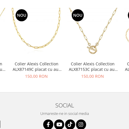
NOU
NOU
on
Colier Alexis Collection
Colier Alexis Collection
C
ur
ALX87149C placat cu aur
ALX87153C placat cu aur
A
18K
18K
150,00 RON
150,00 RON
SOCIAL
Urmareste-ne in social media