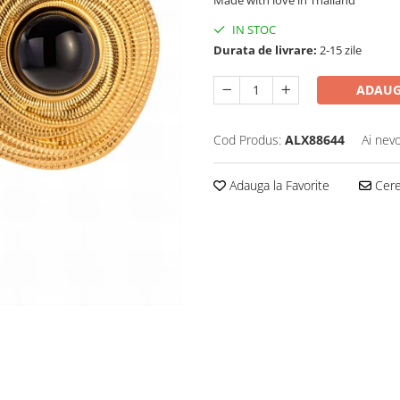
Made with love in Thailand
IN STOC
Durata de livrare:
2-15 zile
ADAUG
Cod Produs:
ALX88644
Ai nevo
Adauga la Favorite
Cere 