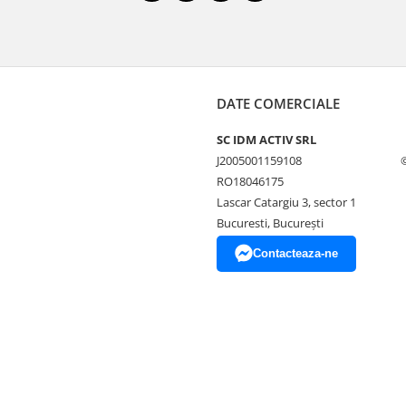
DATE COMERCIALE
SC IDM ACTIV SRL
J2005001159108
RO18046175
Lascar Catargiu 3, sector 1
Bucuresti, Bucureşti
Contacteaza-ne