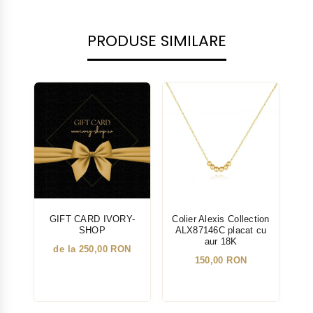
PRODUSE SIMILARE
NOU
GIFT CARD IVORY-
Colier Alexis Collection
Col
SHOP
ALX87146C placat cu
A
aur 18K
de la 250,00 RON
150,00 RON