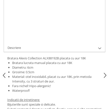
ADAUGA IN COS
Cod Produs:
ALX88192B
Ai nevoie de ajutor?
0744217605
Cere informatii
Descriere
Bratara Alexis Collection ALX88192B placata cu aur 18K
Bratara lucrata manual placata cu aur 18K
Diametru: 6cm
Grosime: 0.5cm
Material: otel inoxidabil, placat cu aur 18K, prin metoda
Intensity, cu 3 straturi de aur.
Fara nichel! Hipo-alergenic!
Waterproof!
Indicatii de intretinere:
Bijuteriile sunt speciale si delicate.
Evitati contactul direct cu parfum, fixativ, sapun si alte cosmetice!