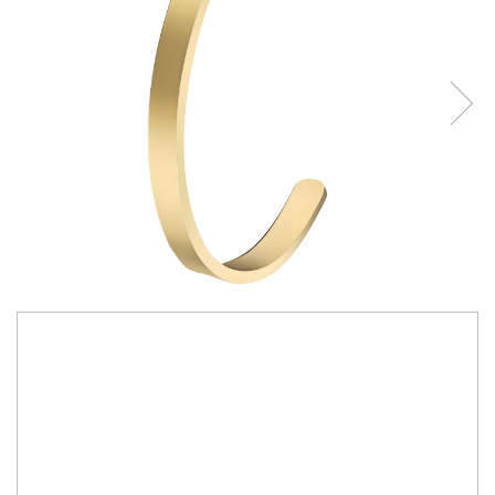
210,00 RON
Bratara Alexis Collection ALX88192B placata cu aur 18K
Made with love in Thailand
IN STOC
Durata de livrare:
2-15 zile