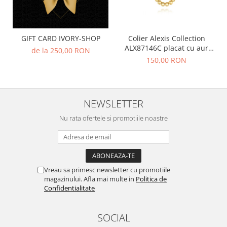
GIFT CARD IVORY-SHOP
Colier Alexis Collection
ALX87146C placat cu aur
de la 250,00 RON
18K
150,00 RON
NEWSLETTER
Nu rata ofertele si promotiile noastre
Vreau sa primesc newsletter cu promotiile
magazinului. Afla mai multe in
Politica de
Confidentialitate
SOCIAL