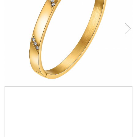
240,00 RON
Bratara Alexis Collection ALX88155B placata cu aur 18K
Made with love in Thailand
IN STOC
Durata de livrare:
2 zile