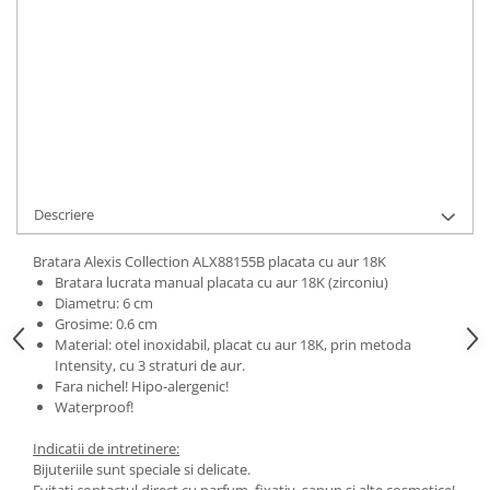
ADAUGA IN COS
Cod Produs:
ALX88155B
Ai nevoie de ajutor?
0744217605
Cere informatii
Descriere
Bratara Alexis Collection ALX88155B placata cu aur 18K
Bratara lucrata manual placata cu aur 18K (zirconiu)
Diametru: 6 cm
Grosime: 0.6 cm
Material: otel inoxidabil, placat cu aur 18K, prin metoda
Intensity, cu 3 straturi de aur.
Fara nichel! Hipo-alergenic!
Waterproof!
Indicatii de intretinere:
Bijuteriile sunt speciale si delicate.
Evitati contactul direct cu parfum, fixativ, sapun si alte cosmetice!