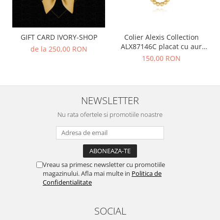
GIFT CARD IVORY-SHOP
Colier Alexis Collection
ALX87146C placat cu aur
de la 250,00 RON
18K
150,00 RON
NEWSLETTER
Nu rata ofertele si promotiile noastre
Vreau sa primesc newsletter cu promotiile
magazinului. Afla mai multe in
Politica de
Confidentialitate
SOCIAL