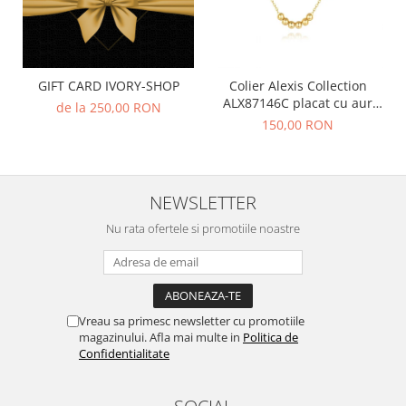
GIFT CARD IVORY-SHOP
Colier Alexis Collection
ALX87146C placat cu aur
de la 250,00 RON
18K
150,00 RON
NEWSLETTER
Nu rata ofertele si promotiile noastre
Vreau sa primesc newsletter cu promotiile
magazinului. Afla mai multe in
Politica de
Confidentialitate
SOCIAL