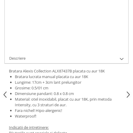
ADAUGA IN COS
Cod Produs:
ALX87437B
Ai nevoie de ajutor?
0744217605
Cere informatii
Descriere
Bratara Alexis Collection ALX87437B placata cu aur 18K
Bratara lucrata manual placata cu aur 18K
Lungime: 17cm + 3cm lant prelungitor
Grosime: 0.5/01 cm
Dimensiune pandant: 0.8 x 0.8 cm
Material: otel inoxidabil, placat cu aur 18K, prin metoda
Intensity, cu 3 straturi de aur.
Fara nichel! Hipo-alergenic!
Waterproof!
Indicatii de intretinere:
Bijuteriile sunt speciale si delicate.