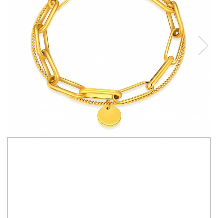
210,00 RON
Bratara Alexis Collection ALX87437B placata cu aur 18K
Made with love in Thailand
IN STOC
Durata de livrare:
2-15 zile