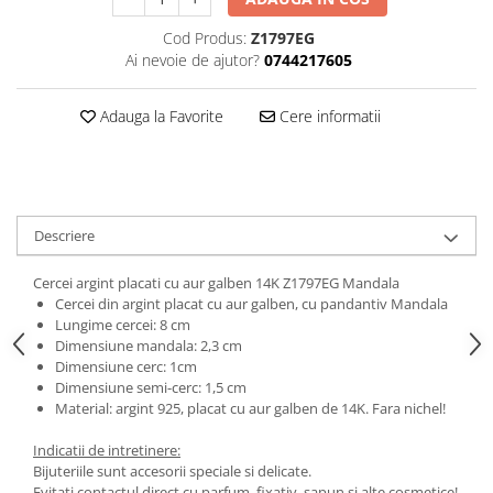
Cod Produs:
Z1797EG
Ai nevoie de ajutor?
0744217605
Adauga la Favorite
Cere informatii
Descriere
Cercei argint placati cu aur galben 14K Z1797EG Mandala
Cercei din argint placat cu aur galben, cu pandantiv Mandala
Lungime cercei: 8 cm
Dimensiune mandala: 2,3 cm
Dimensiune cerc: 1cm
Dimensiune semi-cerc: 1,5 cm
Material: argint 925, placat cu aur galben de 14K. Fara nichel!
Indicatii de intretinere:
Bijuteriile sunt accesorii speciale si delicate.
Evitati contactul direct cu parfum, fixativ, sapun si alte cosmetice!