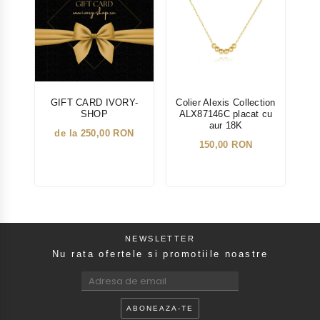
GIFT CARD IVORY-
Colier Alexis Collection
Col
SHOP
ALX87146C placat cu
A
aur 18K
de la 250,00 RON
150,00 RON
NEWSLETTER
Nu rata ofertele si promotiile noastre