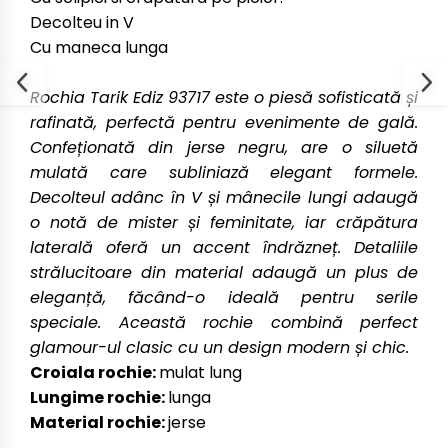
Decolteu in V
Cu maneca lunga
Rochia Tarik Ediz 93717 este o piesă sofisticată și
rafinată, perfectă pentru evenimente de gală.
Confeționată din jerse negru, are o siluetă
mulată care subliniază elegant formele.
Decolteul adânc în V și mânecile lungi adaugă
o notă de mister și feminitate, iar crăpătura
laterală oferă un accent îndrăzneț. Detaliile
strălucitoare din material adaugă un plus de
eleganță, făcând-o ideală pentru serile
speciale. Această rochie combină perfect
glamour-ul clasic cu un design modern și chic.
Croiala rochie:
mulat lung
Lungime rochie:
lunga
Material rochie:
jerse