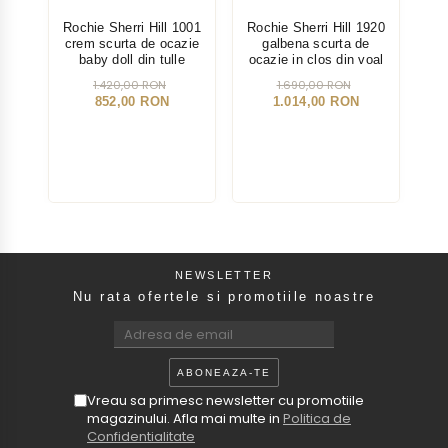
Rochie Sherri Hill 1001
Rochie Sherri Hill 1920
Roc
crem scurta de ocazie
galbena scurta de
cr
baby doll din tulle
ocazie in clos din voal
1.420,00 RON
1.690,00 RON
852,00 RON
1.014,00 RON
NEWSLETTER
Nu rata ofertele si promotiile noastre
Vreau sa primesc newsletter cu promotiile
magazinului. Afla mai multe in
Politica de
Confidentialitate