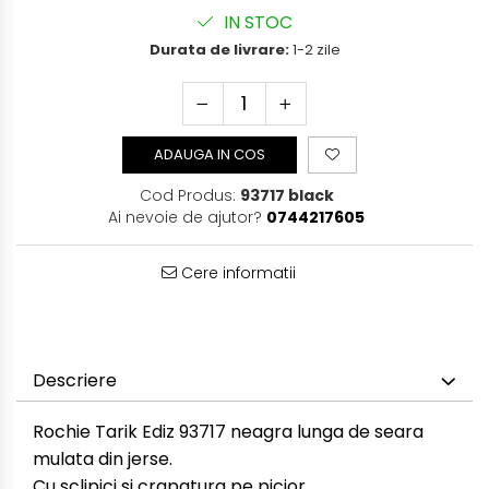
IN STOC
Durata de livrare:
1-2 zile
ADAUGA IN COS
Cod Produs:
93717 black
Ai nevoie de ajutor?
0744217605
Cere informatii
Descriere
Rochie Tarik Ediz 93717 neagra lunga de seara
mulata din jerse.
Cu sclipici si crapatura pe picior.