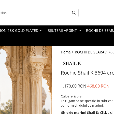
TION 18K GOLD PLATED
BIJUTERII ARGINT
ROCHII DE SEAR
Home /
ROCHII DE SEARA /
Roc
Rochie Shail K 3694 cr
1.170,00 RON
468,00 RON
Culoare: ivory
Te rugam sa ne specifici in rubrica 
conform ghidului de marimi.
Ghid de marimi Shail K:
Click aici