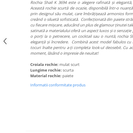
Rochia Shail K 3694 este o alegere rafinată și elegantă, 
Această rochie scurtă de ocazie, disponibilă într-o nuanță
prin designul său mulat, care îmbrățișează armonios forme
creând o siluetă sofisticată. Confecționată din paiete str
cu fiecare mișcare, aducând un plus de glamour ținutei tale.
satinată a materialului oferă un aspect luxos și o senzație p
o porți la o petrecere, un cocktail sau o nuntă, rochia Sh
eleganță și încredere. Combină acest model fabulos cu a
tocuri înalte pentru a-ți completa look-ul deosebit. Cu ace
moment, lăsând o impresie de neuitat!
Croiala rochie:
mulat scurt
Lungime rochie:
scurta
Material rochie:
paiete
Informatii conformitate produs