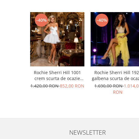
-40%
-40%
Rochie Sherri Hill 1001
Rochie Sherri Hill 19
crem scurta de ocazie
galbena scurta de oca
baby doll din tulle
in clos din voal
1.420,00 RON
852,00 RON
1.690,00 RON
1.014,0
RON
NEWSLETTER