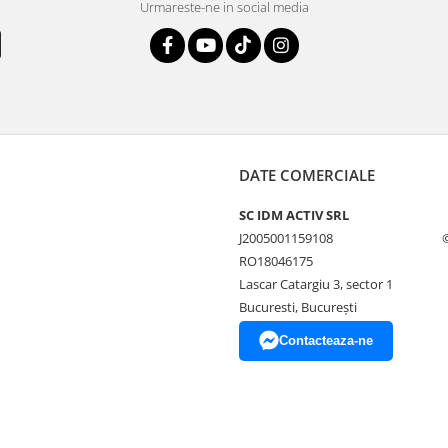
Urmareste-ne in social media
DATE COMERCIALE
SC IDM ACTIV SRL
J2005001159108
RO18046175
Lascar Catargiu 3, sector 1
Bucuresti, Bucureşti
Contacteaza-ne