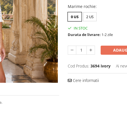
Marime rochie
:
0 US
2 US
IN STOC
Durata de livrare:
1-2 zile
ADAUG
Cod Produs:
3694 ivory
Ai nev
Cere informatii
e.