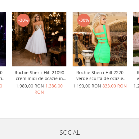
-30%
-30%
20
Rochie Sherri Hill 21090
Rochie Sherri Hill 2220
R
zie
crem midi de ocazie in
verde scurta de ocazie
v
clos din tulle
mulata din elastice
0
1.980,00 RON
1.386,00
1.190,00 RON
833,00 RON
1.
RON
SOCIAL