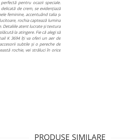
perfectă pentru ocazii speciale.
 delicată de crem, se evidențiază
le feminine, accentuând talia și
ălucitoare, rochia captează lumina
 Detaliile atent lucrate și textura
lăcută la atingere. Fie că alegi să
ail K 3694 îți va oferi un aer de
ccesorii subtile și o pereche de
astă rochie, vei străluci în orice
PRODUSE SIMILARE