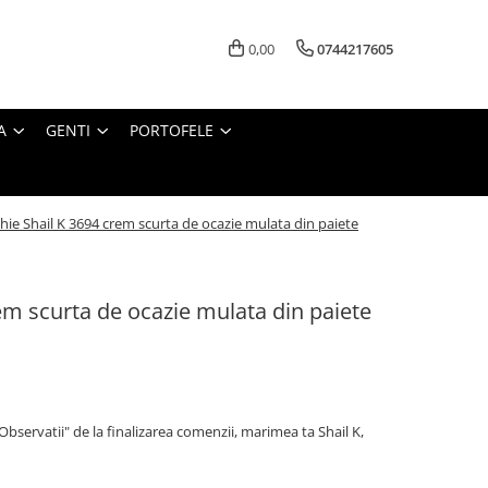
0,00
0744217605
A
GENTI
PORTOFELE
hie Shail K 3694 crem scurta de ocazie mulata din paiete
em scurta de ocazie mulata din paiete
"Observatii" de la finalizarea comenzii, marimea ta Shail K,