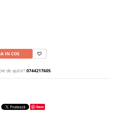
A IN COS
oie de ajutor?
0744217605
Save