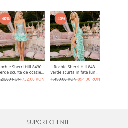
-40%
-40%
-50%
ochie Sherri Hill 8430
Rochie Sherri Hill 8431
Rochie La 
erde scurta de ocazie
verde scurta in fata lunga
20956 fuc
mulata din matase
in spate de seara mulata
seara in 
220,00 RON
732,00 RON
1.490,00 RON
894,00 RON
2.220,00
din matase
SUPORT CLIENTI