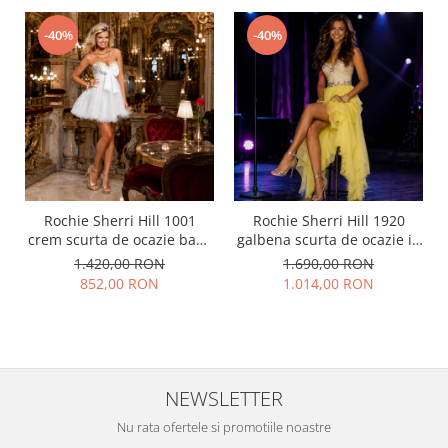
-40%
-40%
Rochie Sherri Hill 1001
Rochie Sherri Hill 1920
crem scurta de ocazie baby
galbena scurta de ocazie in
doll din tulle
clos din voal
1.420,00 RON
1.690,00 RON
852,00 RON
1.014,00 RON
NEWSLETTER
Nu rata ofertele si promotiile noastre