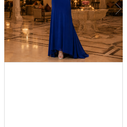
595,00 RON
535,50 RON
Culoare: royal
Te rugam sa ne specifici in rubrica "Observatii" de la finalizarea
comenzii, marimea ta Ladivine, conform ghidului de marimi si
dimensiunile fixe bust-talie-sold.
Ghid de marimi Ladivine:
Click aici
Marime rochie
:
4 US
IN STOC