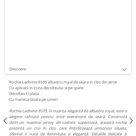
Durata de livrare:
1-2 zile
ADAUGA IN COS
Cod Produs:
8105 royal
Ai nevoie de ajutor?
0744217605
Cere informatii
Descriere
Rochie Ladivine 8105 albastru royal de seara in clos din jerse
Cu aplicatii in zona decolteului si pe spate
Decolteu ti plasa
Cu maneca lasata pe umeri
Rochia Ladivine 8105, în nuanța elegantă de albastru royal, este o
alegere rafinată pentru orice eveniment de seară. Construită
dintr-un material jersey de calitate superioară, această rochie
prezintă un croi în clos, care îmbrățișează armonios silueta,
oferind o notă de feminitate și eleganță. Detaliile delicate și