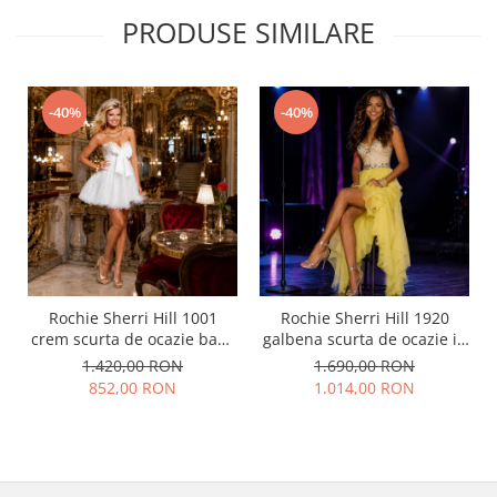
PRODUSE SIMILARE
-40%
-40%
Rochie Sherri Hill 1001
Rochie Sherri Hill 1920
crem scurta de ocazie baby
galbena scurta de ocazie in
doll din tulle
clos din voal
1.420,00 RON
1.690,00 RON
852,00 RON
1.014,00 RON