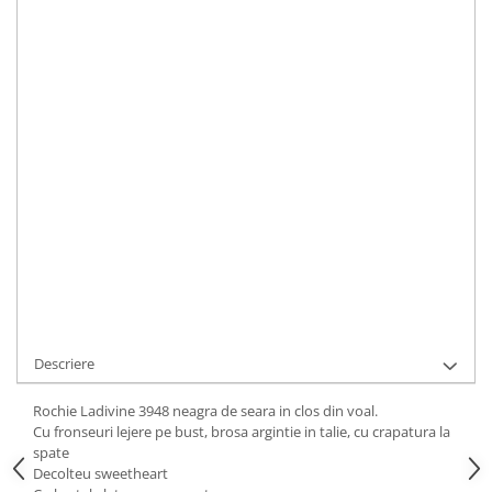
dimensiunile fixe bust-talie-sold.
Ghid de marimi Ladivine:
Click aici
Marime rochie
:
M
IN STOC
Durata de livrare:
1-2 zile
ADAUGA IN COS
Cod Produs:
3948 Black M
Ai nevoie de ajutor?
0744217605
Cere informatii
Descriere
Rochie Ladivine 3948 neagra de seara in clos din voal.
Cu fronseuri lejere pe bust, brosa argintie in talie, cu crapatura la
spate
Decolteu sweetheart