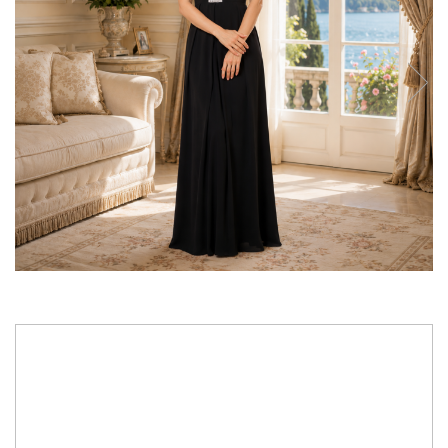
840,00 RON
756,00 RON
Culoare: black
Te rugam sa ne specifici in rubrica "Observatii" de la finalizarea
comenzii, marimea ta Ladivine, conform ghidului de marimi si