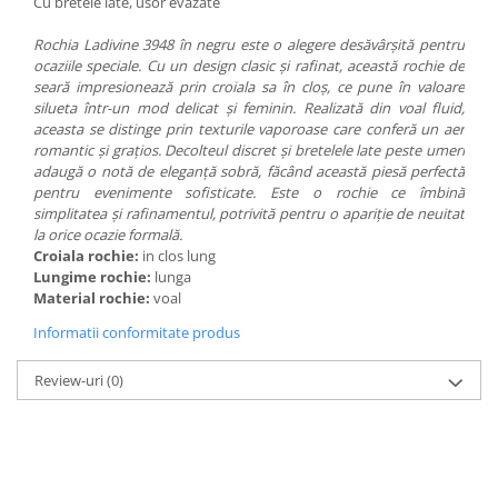
Cu bretele late, usor evazate
Rochia
Ladivine 3948 în negru este o alegere desăvârșită pentru
ocaziile speciale. Cu un design clasic și rafinat, această rochie de
seară impresionează prin croiala sa în cloș, ce pune în valoare
silueta într-un mod delicat și feminin. Realizată din voal fluid,
aceasta se distinge prin texturile vaporoase care conferă un aer
romantic și grațios. Decolteul discret și bretelele late peste umeri
adaugă o notă de eleganță sobră, făcând această piesă perfectă
pentru evenimente sofisticate. Este o rochie ce îmbină
simplitatea și rafinamentul, potrivită pentru o apariție de neuitat
la orice ocazie formală.
Croiala rochie:
in clos lung
Lungime rochie:
lunga
Material rochie:
voal
Informatii conformitate produs
Review-uri
(0)