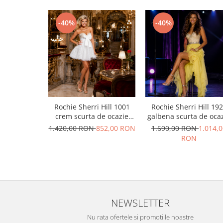
-40%
-40%
Rochie Sherri Hill 1001
Rochie Sherri Hill 19
crem scurta de ocazie
galbena scurta de oca
baby doll din tulle
in clos din voal
1.420,00 RON
852,00 RON
1.690,00 RON
1.014,0
RON
NEWSLETTER
Nu rata ofertele si promotiile noastre