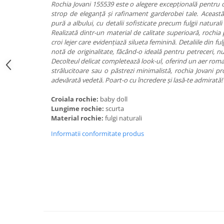
Rochia Jovani 155539 este o alegere excepțională pentru o
strop de eleganță și rafinament garderobei tale. Această
pură a albului, cu detalii sofisticate precum fulgii natural
Realizată dintr-un material de calitate superioară, rochia
croi lejer care evidențiază silueta feminină. Detaliile din f
notă de originalitate, făcând-o ideală pentru petreceri, n
Decolteul delicat completează look-ul, oferind un aer romant
strălucitoare sau o păstrezi minimalistă, rochia Jovani pr
adevărată vedetă. Poart-o cu încredere și lasă-te admirată!
Croiala rochie:
baby doll
Lungime rochie:
scurta
Material rochie:
fulgi naturali
Informatii conformitate produs