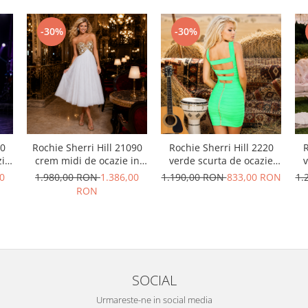
-30%
-30%
20
Rochie Sherri Hill 21090
Rochie Sherri Hill 2220
R
zie
crem midi de ocazie in
verde scurta de ocazie
v
clos din tulle
mulata din elastice
0
1.980,00 RON
1.386,00
1.190,00 RON
833,00 RON
1.
RON
SOCIAL
Urmareste-ne in social media