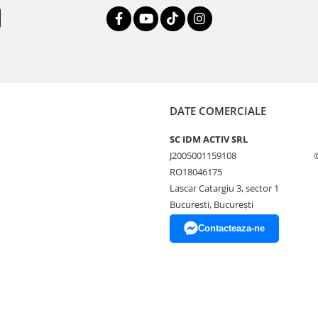
DATE COMERCIALE
SC IDM ACTIV SRL
J2005001159108
RO18046175
Lascar Catargiu 3, sector 1
Bucuresti, Bucureşti
Contacteaza-ne