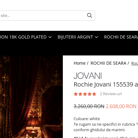
TION 18K GOLD PLATED
BIJUTERII ARGINT
ROCHII DE SEAR
Home /
ROCHII DE SEARA /
Roc
Rochie Jovani 155539 al
2 Review-uri
3.260,00 RON
2.608,00 RON
Culoare: white
Te rugam sa ne specifici in rubrica 
conform ghidului de marimi.