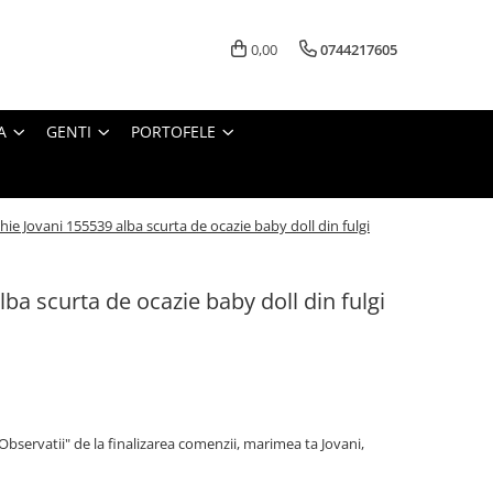
0,00
0744217605
A
GENTI
PORTOFELE
hie Jovani 155539 alba scurta de ocazie baby doll din fulgi
ba scurta de ocazie baby doll din fulgi
"Observatii" de la finalizarea comenzii, marimea ta Jovani,