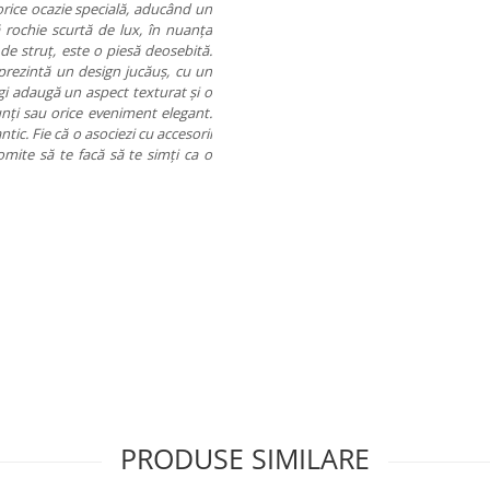
rice ocazie specială, aducând un
 rochie scurtă de lux, în nuanța
i de struț, este o piesă deosebită.
 prezintă un design jucăuș, cu un
ulgi adaugă un aspect texturat și o
unți sau orice eveniment elegant.
ic. Fie că o asociezi cu accesorii
omite să te facă să te simți ca o
PRODUSE SIMILARE