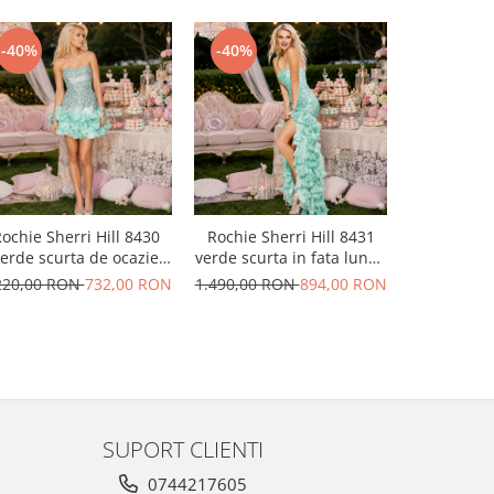
-40%
-40%
-50%
ochie Sherri Hill 8430
Rochie Sherri Hill 8431
Rochie La 
erde scurta de ocazie
verde scurta in fata lunga
20956 fuc
mulata din matase
in spate de seara mulata
seara in 
220,00 RON
732,00 RON
1.490,00 RON
894,00 RON
2.220,00
din matase
SUPORT CLIENTI
0744217605