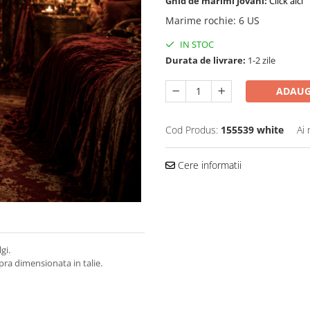
Ghid de marimi Jovani:
Click aici
Marime rochie
:
6 US
IN STOC
Durata de livrare:
1-2 zile
ADAUG
Cod Produs:
155539 white
Ai 
Cere informatii
gi.
upra dimensionata in talie.