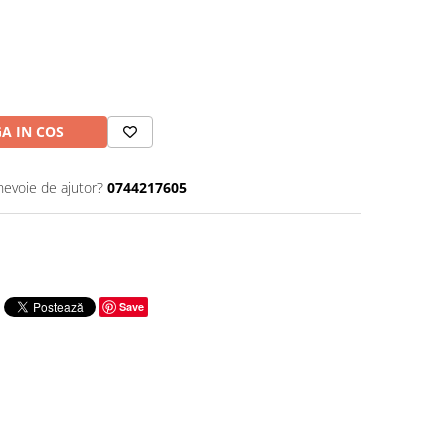
A IN COS
nevoie de ajutor?
0744217605
Save