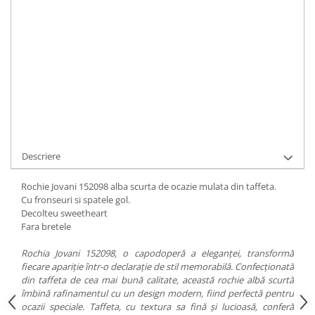
Durata de livrare:
1-2 zile
ADAUGA IN COS
Cod Produs:
152098 white
Ai nevoie de ajutor?
0744217605
Cere informatii
Descriere
Rochie Jovani 152098 alba scurta de ocazie mulata din taffeta.
Cu fronseuri si spatele gol.
Decolteu sweetheart
Fara bretele
Rochia Jovani 152098, o capodoperă a eleganței, transformă
fiecare apariție într-o declarație de stil memorabilă. Confecționată
din taffeta de cea mai bună calitate, această rochie albă scurtă
îmbină rafinamentul cu un design modern, fiind perfectă pentru
ocazii speciale. Taffeta, cu textura sa fină și lucioasă, conferă