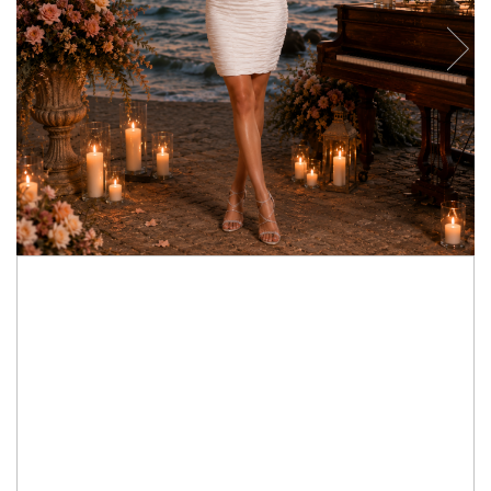
1.780,00 RON
1.246,00 RON
Culoare: white
Te rugam sa ne specifici in rubrica "Observatii" de la finalizarea
comenzii, marimea ta Jovani, conform ghidului de marimi.
Ghid de marimi Jovani:
Click aici
Marime rochie
:
6 US
IN STOC