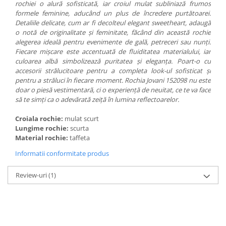
rochiei o alură sofisticată, iar croiul mulat subliniază frumos
formele feminine, aducând un plus de încredere purtătoarei.
Detaliile delicate, cum ar fi decolteul elegant sweetheart, adaugă
o notă de originalitate și feminitate, făcând din această rochie
alegerea ideală pentru evenimente de gală, petreceri sau nunți.
Fiecare mișcare este accentuată de fluiditatea materialului, iar
culoarea albă simbolizează puritatea și eleganța. Poart-o cu
accesorii strălucitoare pentru a completa look-ul sofisticat și
pentru a străluci în fiecare moment. Rochia Jovani 152098 nu este
doar o piesă vestimentară, ci o experiență de neuitat, ce te va face
să te simți ca o adevărată zeiță în lumina reflectoarelor.
Croiala rochie:
mulat scurt
Lungime rochie:
scurta
Material rochie:
taffeta
Informatii conformitate produs
Review-uri
(1)