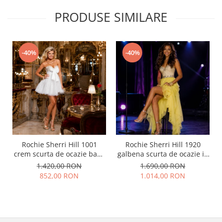
PRODUSE SIMILARE
-40%
-40%
Rochie Sherri Hill 1001
Rochie Sherri Hill 1920
crem scurta de ocazie baby
galbena scurta de ocazie in
doll din tulle
clos din voal
1.420,00 RON
1.690,00 RON
852,00 RON
1.014,00 RON