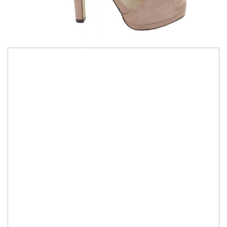
460,00 RON
230,00 RON
In stoc: marimea 38
Inaltime toc: 10,5cm + 1cm platforma
Material: catifea
Culoare incaltaminte:
bej
IN STOC
Durata de livrare:
1-2 zile
ADAUGA IN COS
Cod Produs:
Ripe Make up Pink
Ai nevoie de ajutor?
0744217605
Cere informatii