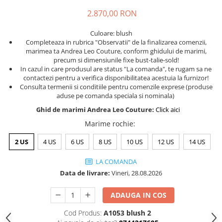
2.870,00 RON
Culoare: blush
Completeaza in rubrica "Observatii" de la finalizarea comenzii,
marimea ta Andrea Leo Couture, conform ghidului de marimi,
precum si dimensiunile fixe bust-talie-sold!
In cazul in care produsul are status "La comanda", te rugam sa ne
contactezi pentru a verifica disponibilitatea acestuia la furnizor!
Consulta termenii si conditiile pentru comenzile exprese (produse
aduse pe comanda speciala si nominala)
Ghid de marimi Andrea Leo Couture:
Click aici
Marime rochie
:
2 US
4 US
6 US
8 US
10 US
12 US
14 US
LA COMANDA
Data de livrare:
Vineri, 28.08.2026
ADAUGA IN COS
Cod Produs:
A1053 blush 2