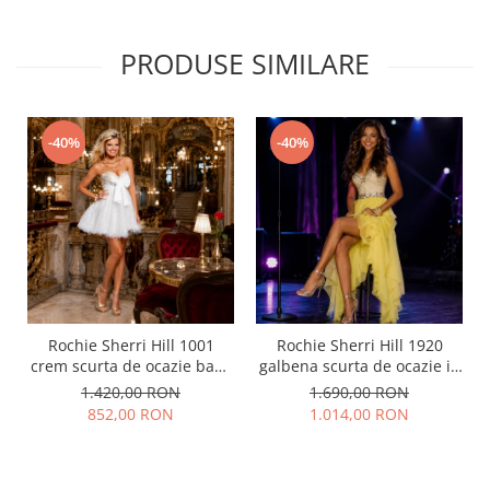
PRODUSE SIMILARE
-40%
-40%
Rochie Sherri Hill 1001
Rochie Sherri Hill 1920
crem scurta de ocazie baby
galbena scurta de ocazie in
doll din tulle
clos din voal
1.420,00 RON
1.690,00 RON
852,00 RON
1.014,00 RON