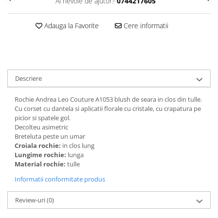
Ai nevoie de ajutor?
0744217605
Adauga la Favorite
Cere informatii
Descriere
Rochie Andrea Leo Couture A1053 blush de seara in clos din tulle.
Cu corset cu dantela si aplicatii florale cu cristale, cu crapatura pe
picior si spatele gol.
Decolteu asimetric
Breteluta peste un umar
Croiala rochie:
in clos lung
Lungime rochie:
lunga
Material rochie:
tulle
Informatii conformitate produs
Review-uri
(0)