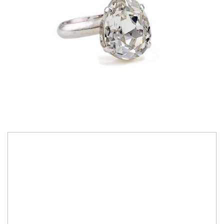
175,00 RON
Bijuterii lucrate manual cu cristale Swarovski Austria
Personalizare culoare cristale, conform paletar Swarovski Elements
Culoare cristale:
crystal
IN STOC
Durata de livrare:
3-7 zile