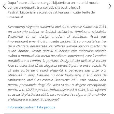
Dupa fiecare utilizare, stergeti bijuteria cu un material moale
pentru a indeparta transpiratia si a pastra luciul!
Pastrati bijuteria in saculet de catifea sau in cutie, ferite de
umezeala!
Descoperiți eleganța sublimă a inelului cu cristale Swarovski 7033,
un accesoriu rafinat ce îmbină strălucirea timeless a cristalelor
Swarovski cu un design modern și sofisticat. Acest inel
impresionant emană o frumusețe captivantă, cu un cristal central
de o claritate desăvârșită, ce reflectă lumina într-un spectru de
culori vibrant. Fiecare detaliu al inelului este meticulos realizat,
având o montură din metal de calitate superioară, care îi conferă
durabilitate și confort la purtare. Designul său delicat și versatil
face ca acest inel să fie alegerea perfectă pentru orice ocazie, fie
că este vorba de o seară elegantă, o petrecere sau chiar o zi
obișnuită în oraș. Dăruind nu doar frumusețe, ci și o notă de
rafinament, inelul cu cristale Swarovski 7033 este cadoul ideal
pentru persoanele dragi din viața ta sau o alegere excepțională
pentru a te răsfăța pe tine. Înfrumusețează-ți colecția de bijuterii
cu această piesă deosebită, care va deveni cu siguranță un simbol
al eleganței și stilului tău personal!
Informatii conformitate produs