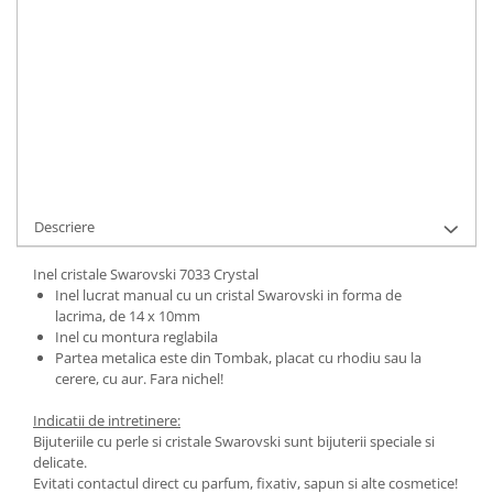
ADAUGA IN COS
Cod Produs:
7033 Crystal
Ai nevoie de ajutor?
0744217605
Cere informatii
Descriere
Inel cristale Swarovski 7033 Crystal
Inel lucrat manual cu un cristal Swarovski in forma de
lacrima, de 14 x 10mm
Inel cu montura reglabila
Partea metalica este din Tombak, placat cu rhodiu sau la
cerere, cu aur. Fara nichel!
Indicatii de intretinere:
Bijuteriile cu perle si cristale Swarovski sunt bijuterii speciale si
delicate.
Evitati contactul direct cu parfum, fixativ, sapun si alte cosmetice!