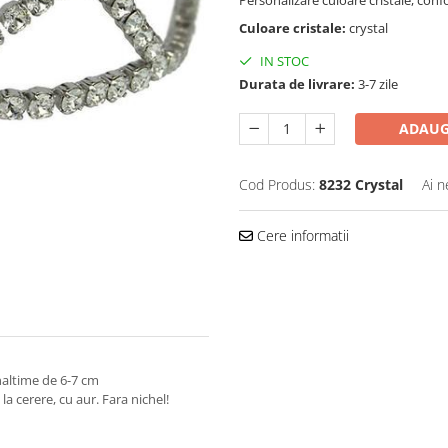
Personalizare culoare cristale, co
Culoare cristale:
crystal
IN STOC
Durata de livrare:
3-7 zile
ADAUG
Cod Produs:
8232 Crystal
Ai n
Cere informatii
inaltime de 6-7 cm
a cerere, cu aur. Fara nichel!