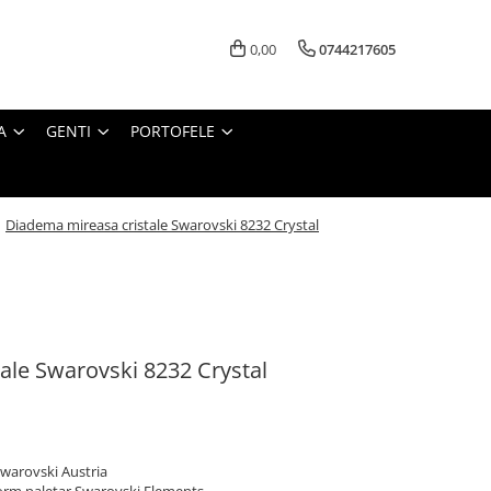
0,00
0744217605
A
GENTI
PORTOFELE
/
Diadema mireasa cristale Swarovski 8232 Crystal
ale Swarovski 8232 Crystal
 Swarovski Austria