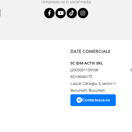
Urmareste-ne in social media
DATE COMERCIALE
SC IDM ACTIV SRL
J2005001159108
RO18046175
Lascar Catargiu 3, sector 1
Bucuresti, Bucureşti
Contacteaza-ne