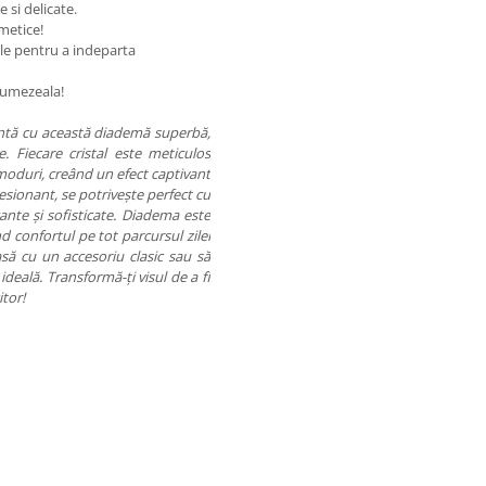
e si delicate.
smetice!
ale pentru a indeparta
de umezeala!
untă cu această diademă superbă,
. Fiecare cristal este meticulos
moduri, creând un efect captivant
resionant, se potrivește perfect cu
gante și sofisticate. Diadema este
d confortul pe tot parcursul zilei
easă cu un accesoriu clasic sau să
eală. Transformă-ți visul de a fi
itor!