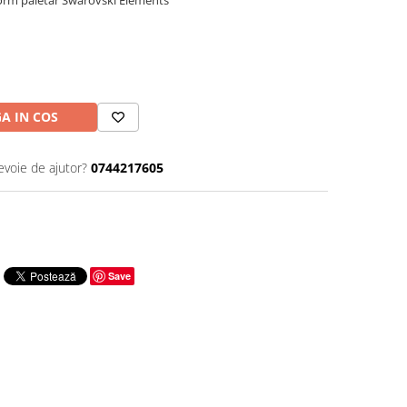
nform paletar Swarovski Elements
A IN COS
evoie de ajutor?
0744217605
Save