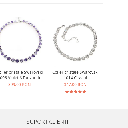
olier cristale Swarovski
Colier cristale Swarovski
Colier cri
006 Violet &Tanzanite
1014 Crystal
1014 W
399,00 RON
347,00 RON
347
SUPORT CLIENTI