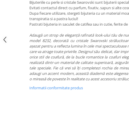
Bijuteriile cu perle si cristale Swarovski sunt bijuterii special
Evitati contactul direct cu parfum, fixativ, sapun si alte co
Dupa fiecare utilizare, stergeti bijuteria cu un material mo
transpiratia si a pastra luciul!
Pastrati bijuteria in saculet de catifea sau in cutie, ferite 
Adaugă un strop de eleganță rafinată look-ului tău de n
model 8232, decorată cu cristale Swarovski strălucitoare
așezat pentru a reflecta lumina în cele mai spectaculoase 
care va atrage toate privirile. Designul său delicat, dar imp
orice stil de coafură, de la bucle romantice la coafuri ele
realizată dintr-un material de calitate superioară, asigurân
tale speciale. Fie că vrei să îți completezi rochia de mir
adaugi un accent modern, această diademă este alegerea id
o mireasă de poveste în realitate cu acest accesoriu străluc
Informatii conformitate produs